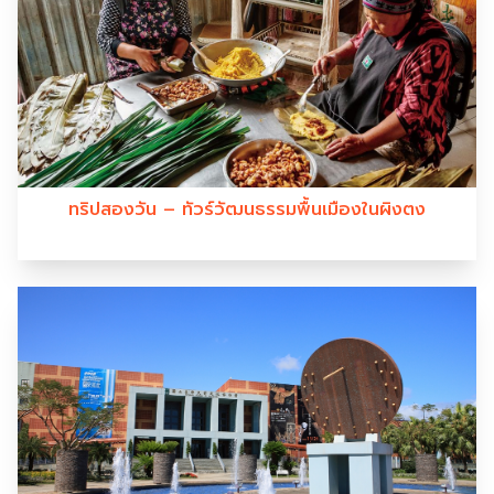
ทริปสองวัน – ทัวร์วัฒนธรรมพื้นเมืองในผิงตง