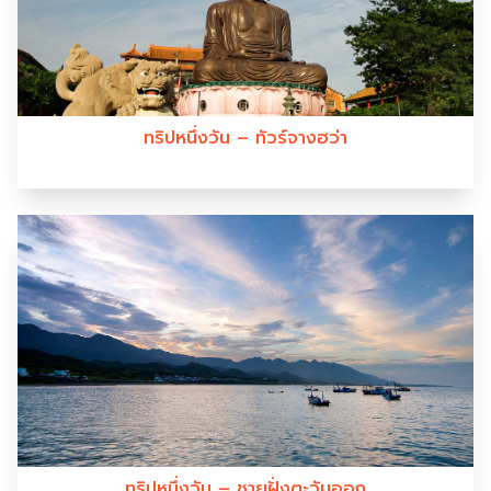
ทริปหนึ่งวัน – ทัวร์จางฮว่า
ทริปหนึ่งวัน – ชายฝั่งตะวันออก