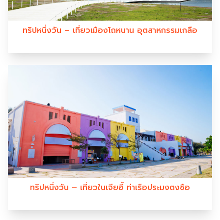
ทริปหนึ่งวัน – เที่ยวเมืองไถหนาน อุตสาหกรรมเกลือ
ทริปหนึ่งวัน – เที่ยวในเจียอี้ ท่าเรือประมงตงซือ