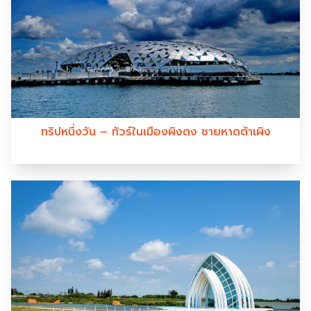
ทริปหนึ่งวัน – ทัวร์ในเมืองผิงตง ชายหาดต้าเผิง