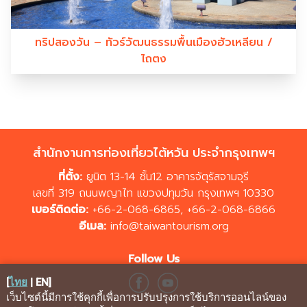
ทริปสองวัน – ทัวร์วัฒนธรรมพื้นเมืองฮัวเหลียน /
ไถตง
สำนักงานการท่องเที่ยวไต้หวัน ประจำกรุงเทพฯ
ที่ตั้ง:
ยูนิต 13-14 ชั้น12 อาคารจัตุรัสจามจุรี
เลขที่ 319 ถนนพญาไท แขวงปทุมวัน กรุงเทพฯ 10330
เบอร์ติดต่อ:
+66-2-068-6865
,
+66-2-068-6866
อีเมล:
info@taiwantourism.org
Follow Us
[
ไทย
|
EN
]
เว็บไซต์นี้มีการใช้คุกกี้เพื่อการปรับปรุงการใช้บริการออนไลน์ของ