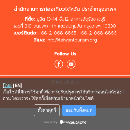
สำนักงานการท่องเที่ยวไต้หวัน ประจำกรุงเทพฯ
ที่ตั้ง:
ยูนิต 13-14 ชั้น12 อาคารจัตุรัสจามจุรี
เลขที่ 319 ถนนพญาไท แขวงปทุมวัน กรุงเทพฯ 10330
เบอร์ติดต่อ:
+66-2-068-6865
,
+66-2-068-6866
อีเมล:
info@taiwantourism.org
Follow Us
Privacy Policy
[
ไทย
|
EN
]
Copyrights © Taiwan Tourism Administration, Bangkok Office
เว็บไซต์นี้มีการใช้คุกกี้เพื่อการปรับปรุงการใช้บริการออนไลน์ของ
All rights reserved.
ท่าน โดยเราจะใช้คุกกี้เมื่อท่านเข้ามาหน้าเว็บไซต์
.
ตั้งค่าคุกกี้
ยอมรับทั้งหมด
powered by