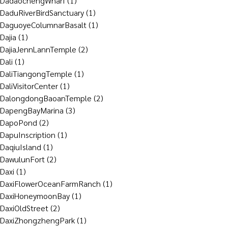
DadaochengWharf
(1)
DaduRiverBirdSanctuary
(1)
DaguoyeColumnarBasalt
(1)
Dajia
(1)
DajiaJennLannTemple
(2)
Dali
(1)
DaliTiangongTemple
(1)
DaliVisitorCenter
(1)
DalongdongBaoanTemple
(2)
DapengBayMarina
(3)
DapoPond
(2)
DapuInscription
(1)
DaqiuIsland
(1)
DawulunFort
(2)
Daxi
(1)
DaxiFlowerOceanFarmRanch
(1)
DaxiHoneymoonBay
(1)
DaxiOldStreet
(2)
DaxiZhongzhengPark
(1)