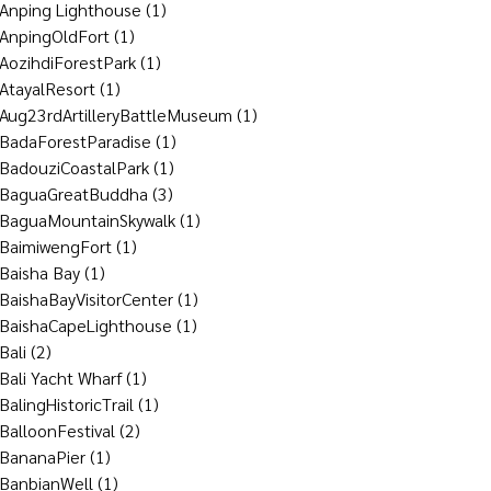
Anping Lighthouse
(1)
AnpingOldFort
(1)
AozihdiForestPark
(1)
AtayalResort
(1)
Aug23rdArtilleryBattleMuseum
(1)
BadaForestParadise
(1)
BadouziCoastalPark
(1)
BaguaGreatBuddha
(3)
BaguaMountainSkywalk
(1)
BaimiwengFort
(1)
Baisha Bay
(1)
BaishaBayVisitorCenter
(1)
BaishaCapeLighthouse
(1)
Bali
(2)
Bali Yacht Wharf
(1)
BalingHistoricTrail
(1)
BalloonFestival
(2)
BananaPier
(1)
BanbianWell
(1)