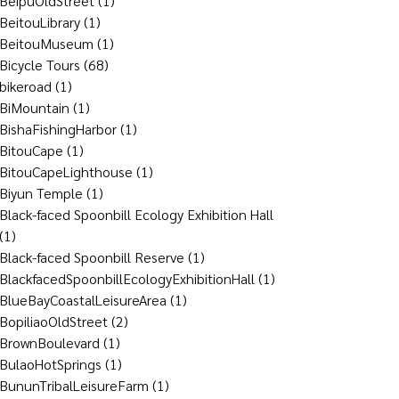
BeipuOldStreet
(1)
BeitouLibrary
(1)
BeitouMuseum
(1)
Bicycle Tours
(68)
bikeroad
(1)
BiMountain
(1)
BishaFishingHarbor
(1)
BitouCape
(1)
BitouCapeLighthouse
(1)
Biyun Temple
(1)
Black-faced Spoonbill Ecology Exhibition Hall
(1)
Black-faced Spoonbill Reserve
(1)
BlackfacedSpoonbillEcologyExhibitionHall
(1)
BlueBayCoastalLeisureArea
(1)
BopiliaoOldStreet
(2)
BrownBoulevard
(1)
BulaoHotSprings
(1)
BununTribalLeisureFarm
(1)