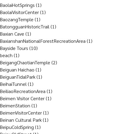
BaolaiHotSprings
(1)
BaolaiVisitorCenter
(1)
BaozangTemple
(1)
BatongguanHistoricTrail
(1)
Baxian Cave
(1)
BaxianshanNationalForestRecreationArea
(1)
Bayside Tours
(10)
beach
(1)
BeigangChaotianTemple
(2)
Beiguan Haichao
(1)
BeiguanTidalPark
(1)
BeihaiTunnel
(1)
BeiliaoRecreationArea
(1)
Beimen Visitor Center
(1)
BeimenStation
(1)
BeimenVisitorCenter
(1)
Beinan Cultural Park
(1)
BeipuColdSpring
(1)