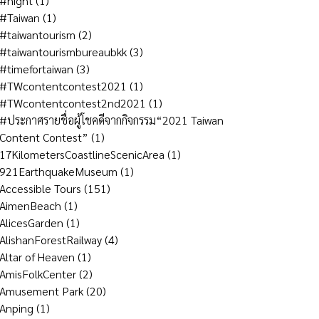
#night
(1)
#Taiwan
(1)
#taiwantourism
(2)
#taiwantourismbureaubkk
(3)
#timefortaiwan
(3)
#TWcontentcontest2021
(1)
#TWcontentcontest2nd2021
(1)
#ประกาศรายชื่อผู้โชคดีจากกิจกรรม“2021 Taiwan
Content Contest”
(1)
17KilometersCoastlineScenicArea
(1)
921EarthquakeMuseum
(1)
Accessible Tours
(151)
AimenBeach
(1)
AlicesGarden
(1)
AlishanForestRailway
(4)
Altar of Heaven
(1)
AmisFolkCenter
(2)
Amusement Park
(20)
Anping
(1)