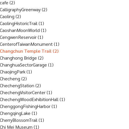
cafe
(2)
CalligraphyGreenway
(2)
Caoling
(2)
CaolingHistoricTrail
(1)
CaoshanMoonWorld
(1)
CengwenReservoir
(1)
CenterofTaiwanMonument
(1)
Changchun Temple Trail
(2)
Changhong Bridge
(2)
ChanghuaSectorGarage
(1)
ChaojingPark
(1)
Checheng
(2)
ChechengStation
(2)
ChechengVisitorCenter
(1)
ChechengWoodExhibitionHall
(1)
ChenggongFishingHarbor
(1)
ChengqingLake
(1)
CherryBlossomTrail
(1)
Chi Mei Museum
(1)