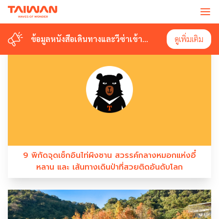
#TAIWAN NATURAL
ข้อมูลหนังสือเดินทางและวีซ่าเข้า
ข้อมูลหนังสือเดินทางและวีซ่าเข้า
ดูเพิ่มเติม
ดูเพิ่มเติม
ไต้หวัน
ไต้หวัน
9 พิกัดจุดเช็กอินไท่ผิงซาน สวรรค์กลางหมอกแห่งอี๋
หลาน และ เส้นทางเดินป่าที่สวยติดอันดับโลก