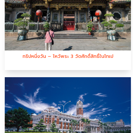
ทริปหนึ่งวัน – ไหว้พระ 3 วัดศักดิ์สิทธิ์ในไทเป