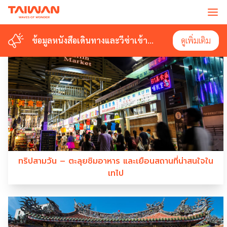
#HUAXISTREETTOURISTNIGHTMARKET
ข้อมูลหนังสือเดินทางและวีซ่าเข้า
ข้อมูลหนังสือเดินทางและวีซ่าเข้า
ดูเพิ่มเติม
ดูเพิ่มเติม
ไต้หวัน
ไต้หวัน
ทริปสามวัน – ตะลุยชิมอาหาร และเยือนสถานที่น่าสนใจใน
เทไป