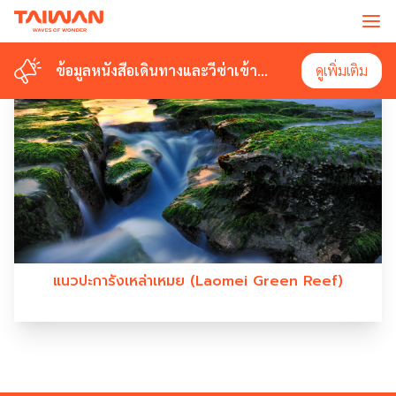
#LAOMEIGREENREEF
ข้อมูลหนังสือเดินทางและวีซ่าเข้า
ข้อมูลหนังสือเดินทางและวีซ่าเข้า
ดูเพิ่มเติม
ดูเพิ่มเติม
ไต้หวัน
ไต้หวัน
แนวปะการังเหล่าเหมย (Laomei Green Reef)