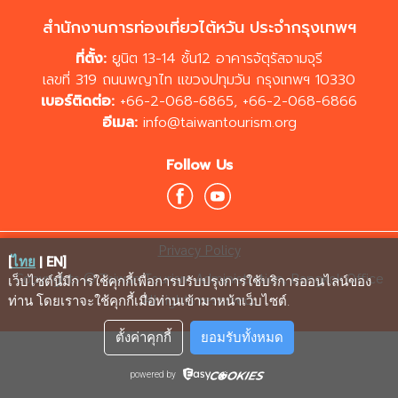
สำนักงานการท่องเที่ยวไต้หวัน ประจำกรุงเทพฯ
ที่ตั้ง:
ยูนิต 13-14 ชั้น12 อาคารจัตุรัสจามจุรี
เลขที่ 319 ถนนพญาไท แขวงปทุมวัน กรุงเทพฯ 10330
เบอร์ติดต่อ:
+66-2-068-6865
,
+66-2-068-6866
อีเมล:
info@taiwantourism.org
Follow Us
Privacy Policy
[
ไทย
|
EN
]
Copyrights © Taiwan Tourism Administration, Bangkok Office
เว็บไซต์นี้มีการใช้คุกกี้เพื่อการปรับปรุงการใช้บริการออนไลน์ของ
All rights reserved.
ท่าน โดยเราจะใช้คุกกี้เมื่อท่านเข้ามาหน้าเว็บไซต์
.
ตั้งค่าคุกกี้
ยอมรับทั้งหมด
powered by