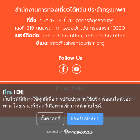
สำนักงานการท่องเที่ยวไต้หวัน ประจำกรุงเทพฯ
ที่ตั้ง:
ยูนิต 13-14 ชั้น12 อาคารจัตุรัสจามจุรี
เลขที่ 319 ถนนพญาไท แขวงปทุมวัน กรุงเทพฯ 10330
เบอร์ติดต่อ:
+66-2-068-6865
,
+66-2-068-6866
อีเมล:
info@taiwantourism.org
Follow Us
Privacy Policy
[
ไทย
|
EN
]
Copyrights © Taiwan Tourism Administration, Bangkok Office
เว็บไซต์นี้มีการใช้คุกกี้เพื่อการปรับปรุงการใช้บริการออนไลน์ของ
All rights reserved.
ท่าน โดยเราจะใช้คุกกี้เมื่อท่านเข้ามาหน้าเว็บไซต์
.
ตั้งค่าคุกกี้
ยอมรับทั้งหมด
powered by