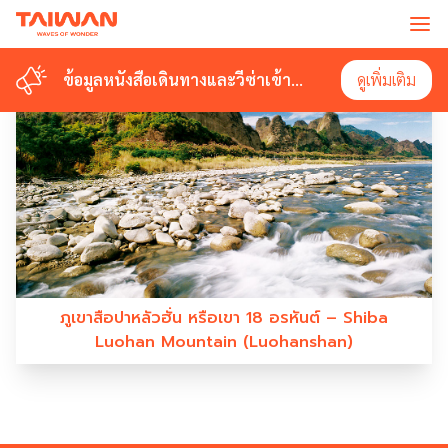
#SHIBALUOHANMOUNTAIN
ข้อมูลหนังสือเดินทางและวีซ่าเข้า
ข้อมูลหนังสือเดินทางและวีซ่าเข้า
ดูเพิ่มเติม
ดูเพิ่มเติม
ไต้หวัน
ไต้หวัน
ภูเขาสือปาหลัวฮั่น หรือเขา 18 อรหันต์ – Shiba
Luohan Mountain (Luohanshan)