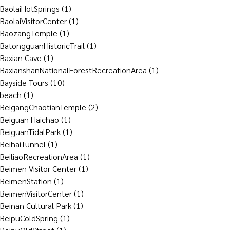
BaolaiHotSprings
(1)
BaolaiVisitorCenter
(1)
BaozangTemple
(1)
BatongguanHistoricTrail
(1)
Baxian Cave
(1)
BaxianshanNationalForestRecreationArea
(1)
Bayside Tours
(10)
beach
(1)
BeigangChaotianTemple
(2)
Beiguan Haichao
(1)
BeiguanTidalPark
(1)
BeihaiTunnel
(1)
BeiliaoRecreationArea
(1)
Beimen Visitor Center
(1)
BeimenStation
(1)
BeimenVisitorCenter
(1)
Beinan Cultural Park
(1)
BeipuColdSpring
(1)