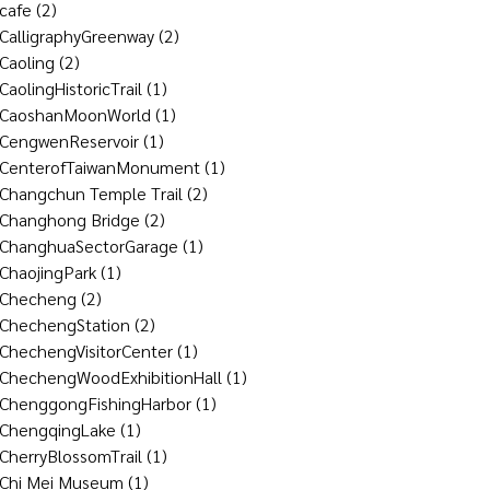
cafe
(2)
CalligraphyGreenway
(2)
Caoling
(2)
CaolingHistoricTrail
(1)
CaoshanMoonWorld
(1)
CengwenReservoir
(1)
CenterofTaiwanMonument
(1)
Changchun Temple Trail
(2)
Changhong Bridge
(2)
ChanghuaSectorGarage
(1)
ChaojingPark
(1)
Checheng
(2)
ChechengStation
(2)
ChechengVisitorCenter
(1)
ChechengWoodExhibitionHall
(1)
ChenggongFishingHarbor
(1)
ChengqingLake
(1)
CherryBlossomTrail
(1)
Chi Mei Museum
(1)