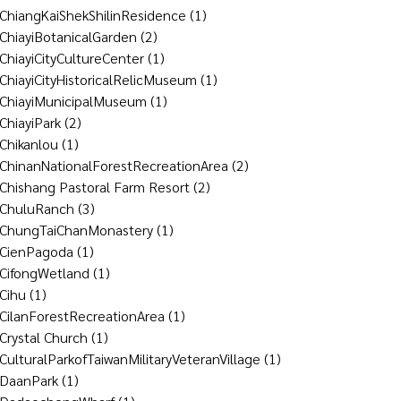
ChiangKaiShekShilinResidence
(1)
ChiayiBotanicalGarden
(2)
ChiayiCityCultureCenter
(1)
ChiayiCityHistoricalRelicMuseum
(1)
ChiayiMunicipalMuseum
(1)
ChiayiPark
(2)
Chikanlou
(1)
ChinanNationalForestRecreationArea
(2)
Chishang Pastoral Farm Resort
(2)
ChuluRanch
(3)
ChungTaiChanMonastery
(1)
CienPagoda
(1)
CifongWetland
(1)
Cihu
(1)
CilanForestRecreationArea
(1)
Crystal Church
(1)
CulturalParkofTaiwanMilitaryVeteranVillage
(1)
DaanPark
(1)