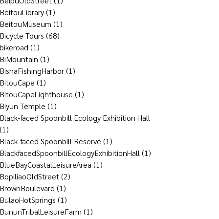
BeipuOldStreet
(1)
BeitouLibrary
(1)
BeitouMuseum
(1)
Bicycle Tours
(68)
bikeroad
(1)
BiMountain
(1)
BishaFishingHarbor
(1)
BitouCape
(1)
BitouCapeLighthouse
(1)
Biyun Temple
(1)
Black-faced Spoonbill Ecology Exhibition Hall
(1)
Black-faced Spoonbill Reserve
(1)
BlackfacedSpoonbillEcologyExhibitionHall
(1)
BlueBayCoastalLeisureArea
(1)
BopiliaoOldStreet
(2)
BrownBoulevard
(1)
BulaoHotSprings
(1)
BununTribalLeisureFarm
(1)