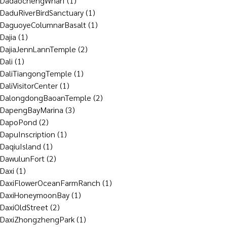
DadaochengWharf
(1)
DaduRiverBirdSanctuary
(1)
DaguoyeColumnarBasalt
(1)
Dajia
(1)
DajiaJennLannTemple
(2)
Dali
(1)
DaliTiangongTemple
(1)
DaliVisitorCenter
(1)
DalongdongBaoanTemple
(2)
DapengBayMarina
(3)
DapoPond
(2)
DapuInscription
(1)
DaqiuIsland
(1)
DawulunFort
(2)
Daxi
(1)
DaxiFlowerOceanFarmRanch
(1)
DaxiHoneymoonBay
(1)
DaxiOldStreet
(2)
DaxiZhongzhengPark
(1)