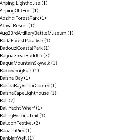
Anping Lighthouse
(1)
AnpingOldFort
(1)
AozihdiForestPark
(1)
AtayalResort
(1)
Aug23rdArtilleryBattleMuseum
(1)
BadaForestParadise
(1)
BadouziCoastalPark
(1)
BaguaGreatBuddha
(3)
BaguaMountainSkywalk
(1)
BaimiwengFort
(1)
Baisha Bay
(1)
BaishaBayVisitorCenter
(1)
BaishaCapeLighthouse
(1)
Bali
(2)
Bali Yacht Wharf
(1)
BalingHistoricTrail
(1)
BalloonFestival
(2)
BananaPier
(1)
BanbianWell
(1)