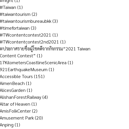
#night
(1)
#Taiwan
(1)
#taiwantourism
(2)
#taiwantourismbureaubkk
(3)
#timefortaiwan
(3)
#TWcontentcontest2021
(1)
#TWcontentcontest2nd2021
(1)
#ประกาศรายชื่อผู้โชคดีจากกิจกรรม“2021 Taiwan
Content Contest”
(1)
17KilometersCoastlineScenicArea
(1)
921EarthquakeMuseum
(1)
Accessible Tours
(151)
AimenBeach
(1)
AlicesGarden
(1)
AlishanForestRailway
(4)
Altar of Heaven
(1)
AmisFolkCenter
(2)
Amusement Park
(20)
Anping
(1)