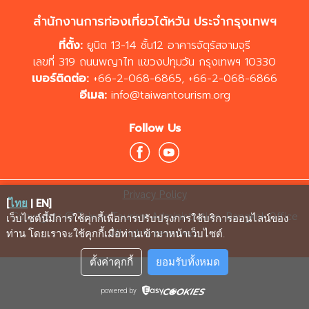
สำนักงานการท่องเที่ยวไต้หวัน ประจำกรุงเทพฯ
ที่ตั้ง:
ยูนิต 13-14 ชั้น12 อาคารจัตุรัสจามจุรี
เลขที่ 319 ถนนพญาไท แขวงปทุมวัน กรุงเทพฯ 10330
เบอร์ติดต่อ:
+66-2-068-6865
,
+66-2-068-6866
อีเมล:
info@taiwantourism.org
Follow Us
Privacy Policy
[
ไทย
|
EN
]
Copyrights © Taiwan Tourism Administration, Bangkok Office
เว็บไซต์นี้มีการใช้คุกกี้เพื่อการปรับปรุงการใช้บริการออนไลน์ของ
All rights reserved.
ท่าน โดยเราจะใช้คุกกี้เมื่อท่านเข้ามาหน้าเว็บไซต์
.
ตั้งค่าคุกกี้
ยอมรับทั้งหมด
powered by