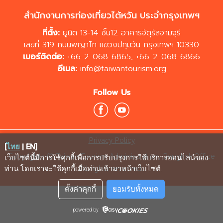
สำนักงานการท่องเที่ยวไต้หวัน ประจำกรุงเทพฯ
ที่ตั้ง:
ยูนิต 13-14 ชั้น12 อาคารจัตุรัสจามจุรี
เลขที่ 319 ถนนพญาไท แขวงปทุมวัน กรุงเทพฯ 10330
เบอร์ติดต่อ:
+66-2-068-6865
,
+66-2-068-6866
อีเมล:
info@taiwantourism.org
Follow Us
Privacy Policy
[
ไทย
|
EN
]
Copyrights © Taiwan Tourism Administration, Bangkok Office
เว็บไซต์นี้มีการใช้คุกกี้เพื่อการปรับปรุงการใช้บริการออนไลน์ของ
All rights reserved.
ท่าน โดยเราจะใช้คุกกี้เมื่อท่านเข้ามาหน้าเว็บไซต์
.
ตั้งค่าคุกกี้
ยอมรับทั้งหมด
powered by