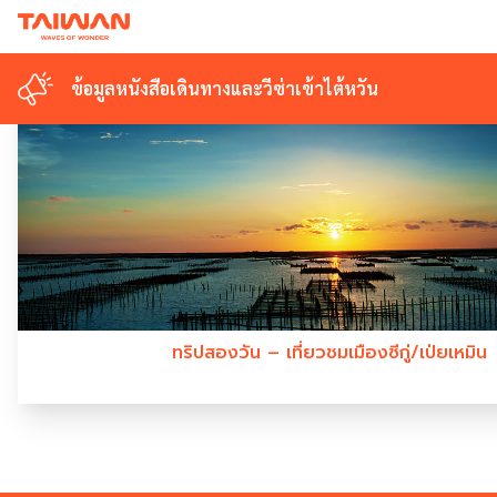
#BLACKFACEDSPOONBILLECOLOGYEXHI
ข้อมูลหนังสือเดินทางและวีซ่าเข้าไต้หวัน
ข้อมูลหนังสือเดินทางและวีซ่าเข้าไต้หวัน
ทริปสองวัน – เที่ยวชมเมืองซีกู่/เป่ยเหมิน