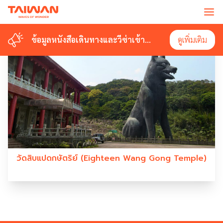
#EIGHTEEN WANG GONG TEMPLE
ข้อมูลหนังสือเดินทางและวีซ่าเข้า
ข้อมูลหนังสือเดินทางและวีซ่าเข้า
ดูเพิ่มเติม
ดูเพิ่มเติม
ไต้หวัน
ไต้หวัน
วัดสิบแปดกษัตริย์ (Eighteen Wang Gong Temple)