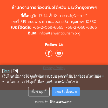
สำนักงานการท่องเที่ยวไต้หวัน ประจำกรุงเทพฯ
ที่ตั้ง:
ยูนิต 13-14 ชั้น12 อาคารจัตุรัสจามจุรี
เลขที่ 319 ถนนพญาไท แขวงปทุมวัน กรุงเทพฯ 10330
เบอร์ติดต่อ:
+66-2-068-6865
,
+66-2-068-6866
อีเมล:
info@taiwantourism.org
Follow Us
Privacy Policy
[
ไทย
|
EN
]
Copyrights © Taiwan Tourism Administration, Bangkok Office
เว็บไซต์นี้มีการใช้คุกกี้เพื่อการปรับปรุงการใช้บริการออนไลน์ของ
All rights reserved.
ท่าน โดยเราจะใช้คุกกี้เมื่อท่านเข้ามาหน้าเว็บไซต์
.
ตั้งค่าคุกกี้
ยอมรับทั้งหมด
powered by