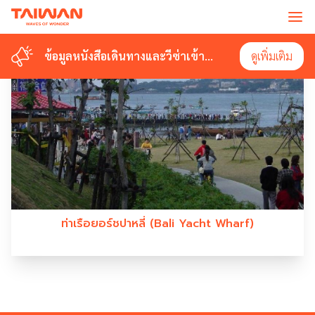
#BALI YACHT WHARF
ข้อมูลหนังสือเดินทางและวีซ่าเข้า
ข้อมูลหนังสือเดินทางและวีซ่าเข้า
ดูเพิ่มเติม
ดูเพิ่มเติม
ไต้หวัน
ไต้หวัน
ท่าเรือยอร์ชปาหลี่ (Bali Yacht Wharf)