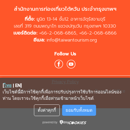
สำนักงานการท่องเที่ยวไต้หวัน ประจำกรุงเทพฯ
ที่ตั้ง:
ยูนิต 13-14 ชั้น12 อาคารจัตุรัสจามจุรี
เลขที่ 319 ถนนพญาไท แขวงปทุมวัน กรุงเทพฯ 10330
เบอร์ติดต่อ:
+66-2-068-6865
,
+66-2-068-6866
อีเมล:
info@taiwantourism.org
Follow Us
Privacy Policy
[
ไทย
|
EN
]
Copyrights © Taiwan Tourism Administration, Bangkok Office
เว็บไซต์นี้มีการใช้คุกกี้เพื่อการปรับปรุงการใช้บริการออนไลน์ของ
All rights reserved.
ท่าน โดยเราจะใช้คุกกี้เมื่อท่านเข้ามาหน้าเว็บไซต์
.
ตั้งค่าคุกกี้
ยอมรับทั้งหมด
powered by