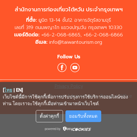
สำนักงานการท่องเที่ยวไต้หวัน ประจำกรุงเทพฯ
ที่ตั้ง:
ยูนิต 13-14 ชั้น12 อาคารจัตุรัสจามจุรี
เลขที่ 319 ถนนพญาไท แขวงปทุมวัน กรุงเทพฯ 10330
เบอร์ติดต่อ:
+66-2-068-6865
,
+66-2-068-6866
อีเมล:
info@taiwantourism.org
Follow Us
Privacy Policy
[
ไทย
|
EN
]
Copyrights © Taiwan Tourism Administration, Bangkok Office
เว็บไซต์นี้มีการใช้คุกกี้เพื่อการปรับปรุงการใช้บริการออนไลน์ของ
All rights reserved.
ท่าน โดยเราจะใช้คุกกี้เมื่อท่านเข้ามาหน้าเว็บไซต์
.
ตั้งค่าคุกกี้
ยอมรับทั้งหมด
powered by