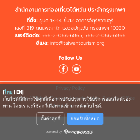
สำนักงานการท่องเที่ยวไต้หวัน ประจำกรุงเทพฯ
ที่ตั้ง:
ยูนิต 13-14 ชั้น12 อาคารจัตุรัสจามจุรี
เลขที่ 319 ถนนพญาไท แขวงปทุมวัน กรุงเทพฯ 10330
เบอร์ติดต่อ:
+66-2-068-6865
,
+66-2-068-6866
อีเมล:
info@taiwantourism.org
Follow Us
Privacy Policy
[
ไทย
|
EN
]
Copyrights © Taiwan Tourism Administration, Bangkok Office
เว็บไซต์นี้มีการใช้คุกกี้เพื่อการปรับปรุงการใช้บริการออนไลน์ของ
All rights reserved.
ท่าน โดยเราจะใช้คุกกี้เมื่อท่านเข้ามาหน้าเว็บไซต์
.
ตั้งค่าคุกกี้
ยอมรับทั้งหมด
powered by