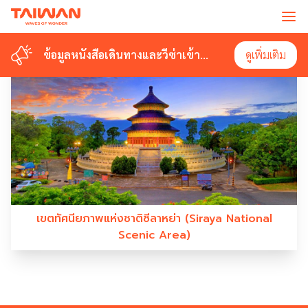
#SIRAYANATIONALSCENICAREA
ข้อมูลหนังสือเดินทางและวีซ่าเข้า
ข้อมูลหนังสือเดินทางและวีซ่าเข้า
ดูเพิ่มเติม
ดูเพิ่มเติม
ไต้หวัน
ไต้หวัน
เขตทัศนียภาพแห่งชาติซีลาหย่า (Siraya National
Scenic Area)