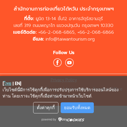
สำนักงานการท่องเที่ยวไต้หวัน ประจำกรุงเทพฯ
ที่ตั้ง:
ยูนิต 13-14 ชั้น12 อาคารจัตุรัสจามจุรี
เลขที่ 319 ถนนพญาไท แขวงปทุมวัน กรุงเทพฯ 10330
เบอร์ติดต่อ:
+66-2-068-6865
,
+66-2-068-6866
อีเมล:
info@taiwantourism.org
Follow Us
Privacy Policy
[
ไทย
|
EN
]
Copyrights © Taiwan Tourism Administration, Bangkok Office
เว็บไซต์นี้มีการใช้คุกกี้เพื่อการปรับปรุงการใช้บริการออนไลน์ของ
All rights reserved.
ท่าน โดยเราจะใช้คุกกี้เมื่อท่านเข้ามาหน้าเว็บไซต์
.
ตั้งค่าคุกกี้
ยอมรับทั้งหมด
powered by