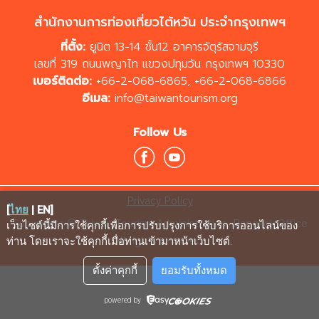
สำนักงานการท่องเที่ยวไต้หวัน ประจำกรุงเทพฯ
ที่ตั้ง:
ยูนิต 13-14 ชั้น12 อาคารจัตุรัสจามจุรี
เลขที่ 319 ถนนพญาไท แขวงปทุมวัน กรุงเทพฯ 10330
เบอร์ติดต่อ:
+66-2-068-6865
,
+66-2-068-6866
อีเมล:
info@taiwantourism.org
Follow Us
Privacy Policy
[
ไทย
|
EN
]
Copyrights © Taiwan Tourism Administration, Bangkok Office
เว็บไซต์นี้มีการใช้คุกกี้เพื่อการปรับปรุงการใช้บริการออนไลน์ของ
All rights reserved.
ท่าน โดยเราจะใช้คุกกี้เมื่อท่านเข้ามาหน้าเว็บไซต์
.
ตั้งค่าคุกกี้
ยอมรับทั้งหมด
powered by