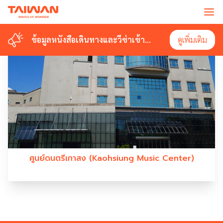
#KAOHSIUNGMUSICCENTER
ข้อมูลหนังสือเดินทางและวีซ่าเข้า
ข้อมูลหนังสือเดินทางและวีซ่าเข้า
ดูเพิ่มเติม
ดูเพิ่มเติม
ไต้หวัน
ไต้หวัน
ศูนย์ดนตรีเกาสง (Kaohsiung Music Center)