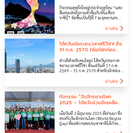
สัมผัสความงามศิลปะ แสงสี
จักรยาน […]
กิจกรรมสุดยิ่งใหญ่ประจำฤดูร้อน “แสง
และธรรมชาติในฤดูร้อนนี้！
สีแห่งเย๋หลิ่วยามค่ำคืนกับหินเศียร
ราชินี” จัดขึ้นเป็นปีที่ 7 ณ อุทยานธรณี
เย๋หลิ่ว ระหว่างวันที่ 28 มิ.ย. – 13 ก.ค.
2025 เวลา 18:30 – 21:00 น. โดยในปี
อ่านต่อ
นี้ การท่องเที่ยวไต้หวัน […]
ไต้หวันต่อระยะเวลาฟรีวีซ่า! ถึง
31 ก.ค. 2570 ให้แก่นักท่อง
เที่ยวชาวไทย
ข่าวดีสำหรับคนไทย! ไต้หวันประกาศ
ขยายเวลาฟรีวีซ่า ตั้งแต่วันที่ 17 ก.ค.
2569 – 31 ก.ค. 2570 สำหรับนักท่อง
เที่ยวในกลุ่มประเทศนโยบายมุ่งใต้ใหม่
(New Southbound Policy – NSP)
อ่านต่อ
ได้แก่นักท่องเที่ยวชาวไทย บรูไน และ
ฟิลิปปินส์ เพื่อให้สอดคล้องต่อการส่ง
เสริม […]
กิจกรรม “วันจักรยานโลก
2025 – ไต้หวันร่วมขับเคลื่อน
ทั่วประเทศ”
เมื่อวันที่ 3 มิถุนายน 2025 ที่ผ่านมา ซึ่ง
ตรงกับวันจักรยานโลก (World Bicycle
Day) ที่องค์การสหประชาชาติได้กำหนด
ขึ้นในปี 2018 ประเทศไต้หวันได้จัด