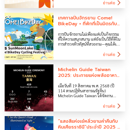
Administration – TTA) กระทรวง
อ่านต่อ
คมนาคม จะเปิดตัวแคมเปญ “Enter
Taiwan, Enjoy a Gift!” ตั้งแต่วันที่ 1
พฤศจิกายน 2025 เป็นต้นไป ผู้โดยสาร
เทศกาลปั่นจักรยาน Come!
ที่ถือหนังสือเดินทางที่ […]
BikeDay × ที่พักที่เป็นมิตรกับ
นักปั่นจักรยาน — ไต้หวันส่ง
การปั่นจักรยานไม่เพียงแต่เป็นกิจกรรม
เสริมการท่องเที่ยวเชิงจักรยาน
ที่ให้ความสนุกสนาน แต่ยังเป็นวิธีที่ดีใน
อย่างยั่งยืน
การสำรวจทิวทัศน์ที่สวยงาม—คุณได้เข้า
ร่วมกับกระแสนี้หรือยัง? ในการตอบรับ
ความนิยมที่เพิ่มขึ้นของการท่องเที่ยว
อ่านต่อ
เชิงจักรยาน, สำนักงานการท่องเที่ยว
ไต้หวัน (Taiwan Tourism
Administration) ได้ส่งเสริมโครงการ
Michelin Guide Taiwan
ที่พักที่เป็นมิตรกับจักรยาน โดยการร่วม
2025: ประกายแห่งพลังอาหาร
มือกับที่พักต่างๆ เพื่อให้บริการพิเศษที่
ไต้หวันส่องสว่างสู่สากล เปิด
รองรับนักท่องเที่ยวจักรยาน เช่น ที่จอด
เมื่อวันที่ 19 สิงหาคม พ.ศ. 2568 (ปี
ฉากวัฒนธรรมอาหารไต้หวัน
จักรยานที่ปลอดภัย, พื้นที่ซ่อมบำรุงและ
114 ตามปฏิทินสาธารณรัฐจีน)
และร่วมสัมผัสประสบการณ์การ
ทำความสะอาด, การเช็คเอาท์ช้ากว่า
Michelin Guide Taiwan ได้จัดงาน
เดินทางรูปแบบใหม่
ปกติ, และทัวร์ปั่นจักรยานนำเที่ยว, เพื่อ
แถลงข่าวประกาศรางวัลร้านอาหาร
ให้การเดินทางของนักท่องเที่ยวจักรยาน
ระดับดาวมิชลินขึ้นที่ Grand Hi-Lai
อ่านต่อ
ทั่วไต้หวันเป็นไปอย่างสะดวกและ
Hotel Taipei โดยมีร้านอาหารที่ได้รับ
ปลอดภัย. อากาศเย็นสบายในช่วงฤดู
รางวัลรวมทั้งหมด 53 แห่ง ประกอบด้วย
ใบไม้ร่วงทำให้เป็นฤดูกาลที่เหมาะสม
ร้านในไทเป […]
“แสงสีแห่งเย๋หลิ่วยามค่ำคืนกับ
สำหรับการจัดกิจกรรม และหนึ่งใน
หินเศียรราชินี”ประจำปี 2025
กิจกรรมที่มีชื่อเสียงที่สุดคือ เทศกาลปั่น