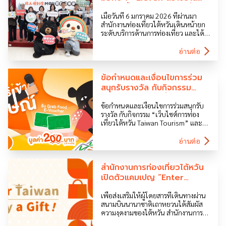
สะดวกซื้อสำหรับนักท่องเที่ยว
เมื่อวันที่ 6 มกราคม 2026 ที่ผ่านมา
พร้อมเครือข่ายบริการที่
สำนักงานท่องเที่ยวไต้หวันเดินหน้ายก
ครอบคลุมที่สุดทั่วไต้หวัน
ระดับบริการด้านการท่องเที่ยว และได้
ประกาศความร่วมมือกับ 7 – Eleven
โดยทั้งสองฝ่ายจะร่วมกัน ขยายช่อง
อ่านต่อ
ทางการบริการ ความร่วมมือทางด้านการ
ตลาด รวมถึงการแบ่งปันข้อมูลเชิงลึก
เพื่อสร้างความร่วมมือที่เป็นประโยชน์
ข้อกำหนดและเงื่อนไขการร่วม
ร่วมกัน โดยการร่วมมือครั้งนี้ จะเริ่มจาก
สนุกรับรางวัล กับกิจกรรม
การผลักดันแนวคิด “ร้านสะดวกซื้อ
“เว็บไซต์การท่องเที่ยวไต้หวัน
สำหรับนักท่องเที่ยว” ที่มุ่งเน้นการส่ง
ข้อกำหนดและเงื่อนไขการร่วมสนุกรับ
Taiwan Tourism” และ “เข้า
เสริมบริการแบบ PWA […]
รางวัล กับกิจกรรม “เว็บไซต์การท่อง
ร่วมสัมภาษณ์ออนไลน์” กับ
เที่ยวไต้หวัน Taiwan Tourism” และ
OhBear
“เข้าร่วมสัมภาษณ์ออนไลน์” กับ
OhBear เงื่อนไขการร่วมสนุก ระยะเวลา
อ่านต่อ
ร่วมกิจกรรม ประกาศรายชื่อผู้โชคดี ของ
รางวัล ข้อกำหนดและเงื่อนไขการรับ
รางวัล นโยบายคุ้มครองข้อมูลส่วน
สำนักงานการท่องเที่ยวไต้หวัน
บุคคล (PDPA) สำนักงาน ฯ ขอแจ้งให้
เปิดตัวแคมเปญ “Enter
ท่านผู้เข้าร่วมกิจกรรมทราบว่า เพื่อ
Taiwan, Enjoy a Gift!” เชิญ
ประโยชน์ในการยืนยันสิทธิ์การเข้าร่วม
เพื่อส่งเสริมให้ผู้โดยสารที่เดินทางผ่าน
ชวนผู้โดยสารเปลี่ยนเครื่อง
กิจกรรมและการรับรางวัล […]
สนามบินนานาชาติเถาหยวนได้สัมผัส
ระหว่างทางเข้ามาสัมผัสเสน่ห์
ความงดงามของไต้หวัน สำนักงานการ
ของไต้หวัน
ท่องเที่ยวไต้หวัน (Taiwan Tourism