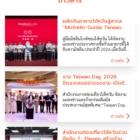
ข่าวสาร
ผลักดันอาหารไต้หวันสู่สากล
“Michelin Guide Taiwan
2026” ก้าวสู่ปีที่ 9 ชู
คู่มือมิชลินไกด์ของไต้หวัน ได้จัดงาน
ประสบการณ์ท่องเที่ยวระดับ
แถลงข่าวประกาศรายชื่อร้านอาหารที่ได้
เมือง เชื่อมโยงแคมเปญ
รับดาวมิชลิน ประจำปี 2026 เมื่อวันที่
“Taiwan 100 Ways”
21 กรกฎาคม ณ โรงแรม Grand HiLai
Taipei โดยในปีนี้มีร้านอาหารได้รับคัด
อ่านต่อ
เลือกให้ติดดาวมิชลินรวมทั้งสิ้น 61 ร้าน
แบ่งเป็น 47 ร้านในไทเป 1 ร้านในซินจู๋
[…]
งาน Taiwan Day 2026
ปิดฉากลงอย่างงดงาม เปิดตัว
แพ็กเกจท่องเที่ยว 4 ธีมหลัก
สำนักงานการท่องเที่ยวไต้หวัน จัดงาน
พร้อมลุ้นรับตั๋วเครื่องบินไป-
แถลงข่าวและกิจกรรมสัมผัส
กลับ ไทย-ไต้หวัน!
ประสบการณ์สุดพิเศษ “Taiwan Day
2026” อย่างยิ่งใหญ่เมื่อวันที่ 13
มีนาคม ณ ศูนย์การค้า เซ็นทรัล พาร์ค
อ่านต่อ
ภายใต้ธีม “Taiwan 100 Ways” พร้อม
เชิญอินฟลูเอนเซอร์ชื่อดังของไทย 4
รายผู้เป็นตัวแทนในแต่ละธีมการท่อง
สำนักงานท่องเที่ยวไต้หวันร่วม
เที่ยว ได้แก่ […]
มือกับ 7- Eleven สร้างร้าน