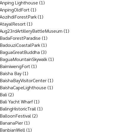
Anping Lighthouse
(1)
AnpingOldFort
(1)
AozihdiForestPark
(1)
AtayalResort
(1)
Aug23rdArtilleryBattleMuseum
(1)
BadaForestParadise
(1)
BadouziCoastalPark
(1)
BaguaGreatBuddha
(3)
BaguaMountainSkywalk
(1)
BaimiwengFort
(1)
Baisha Bay
(1)
BaishaBayVisitorCenter
(1)
BaishaCapeLighthouse
(1)
Bali
(2)
Bali Yacht Wharf
(1)
BalingHistoricTrail
(1)
BalloonFestival
(2)
BananaPier
(1)
BanbianWell
(1)