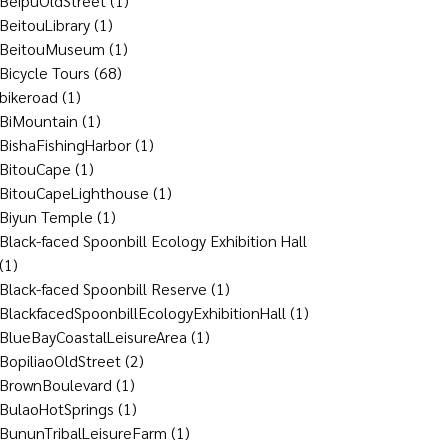
BeipuOldStreet
(1)
BeitouLibrary
(1)
BeitouMuseum
(1)
Bicycle Tours
(68)
bikeroad
(1)
BiMountain
(1)
BishaFishingHarbor
(1)
BitouCape
(1)
BitouCapeLighthouse
(1)
Biyun Temple
(1)
Black-faced Spoonbill Ecology Exhibition Hall
(1)
Black-faced Spoonbill Reserve
(1)
BlackfacedSpoonbillEcologyExhibitionHall
(1)
BlueBayCoastalLeisureArea
(1)
BopiliaoOldStreet
(2)
BrownBoulevard
(1)
BulaoHotSprings
(1)
BununTribalLeisureFarm
(1)