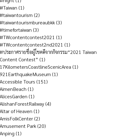
#night
(1)
#Taiwan
(1)
#taiwantourism
(2)
#taiwantourismbureaubkk
(3)
#timefortaiwan
(3)
#TWcontentcontest2021
(1)
#TWcontentcontest2nd2021
(1)
#ประกาศรายชื่อผู้โชคดีจากกิจกรรม“2021 Taiwan
Content Contest”
(1)
17KilometersCoastlineScenicArea
(1)
921EarthquakeMuseum
(1)
Accessible Tours
(151)
AimenBeach
(1)
AlicesGarden
(1)
AlishanForestRailway
(4)
Altar of Heaven
(1)
AmisFolkCenter
(2)
Amusement Park
(20)
Anping
(1)