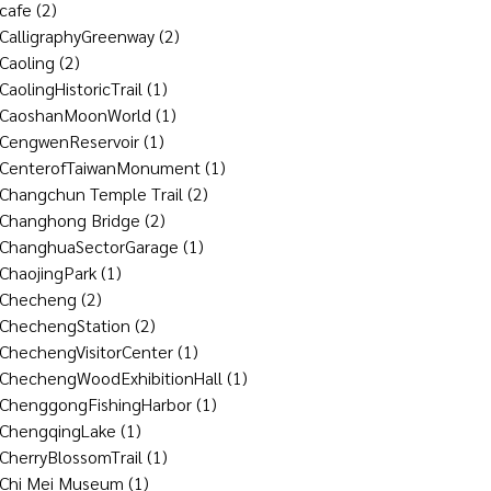
cafe
(2)
CalligraphyGreenway
(2)
Caoling
(2)
CaolingHistoricTrail
(1)
CaoshanMoonWorld
(1)
CengwenReservoir
(1)
CenterofTaiwanMonument
(1)
Changchun Temple Trail
(2)
Changhong Bridge
(2)
ChanghuaSectorGarage
(1)
ChaojingPark
(1)
Checheng
(2)
ChechengStation
(2)
ChechengVisitorCenter
(1)
ChechengWoodExhibitionHall
(1)
ChenggongFishingHarbor
(1)
ChengqingLake
(1)
CherryBlossomTrail
(1)
Chi Mei Museum
(1)