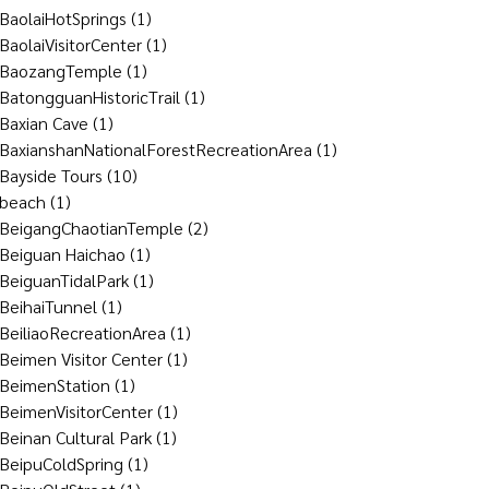
BaolaiHotSprings
(1)
BaolaiVisitorCenter
(1)
BaozangTemple
(1)
BatongguanHistoricTrail
(1)
Baxian Cave
(1)
BaxianshanNationalForestRecreationArea
(1)
Bayside Tours
(10)
beach
(1)
BeigangChaotianTemple
(2)
Beiguan Haichao
(1)
BeiguanTidalPark
(1)
BeihaiTunnel
(1)
BeiliaoRecreationArea
(1)
Beimen Visitor Center
(1)
BeimenStation
(1)
BeimenVisitorCenter
(1)
Beinan Cultural Park
(1)
BeipuColdSpring
(1)