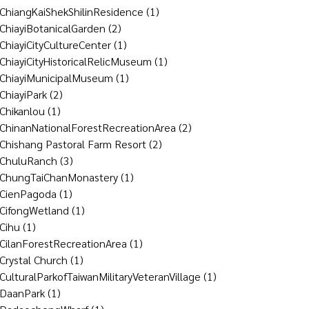
ChiangKaiShekShilinResidence
(1)
ChiayiBotanicalGarden
(2)
ChiayiCityCultureCenter
(1)
ChiayiCityHistoricalRelicMuseum
(1)
ChiayiMunicipalMuseum
(1)
ChiayiPark
(2)
Chikanlou
(1)
ChinanNationalForestRecreationArea
(2)
Chishang Pastoral Farm Resort
(2)
ChuluRanch
(3)
ChungTaiChanMonastery
(1)
CienPagoda
(1)
CifongWetland
(1)
Cihu
(1)
CilanForestRecreationArea
(1)
Crystal Church
(1)
CulturalParkofTaiwanMilitaryVeteranVillage
(1)
DaanPark
(1)