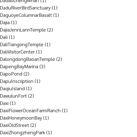
DadaochengWharf
(1)
DaduRiverBirdSanctuary
(1)
DaguoyeColumnarBasalt
(1)
Dajia
(1)
DajiaJennLannTemple
(2)
Dali
(1)
DaliTiangongTemple
(1)
DaliVisitorCenter
(1)
DalongdongBaoanTemple
(2)
DapengBayMarina
(3)
DapoPond
(2)
DapuInscription
(1)
DaqiuIsland
(1)
DawulunFort
(2)
Daxi
(1)
DaxiFlowerOceanFarmRanch
(1)
DaxiHoneymoonBay
(1)
DaxiOldStreet
(2)
DaxiZhongzhengPark
(1)