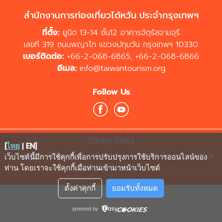
สำนักงานการท่องเที่ยวไต้หวัน ประจำกรุงเทพฯ
ที่ตั้ง:
ยูนิต 13-14 ชั้น12 อาคารจัตุรัสจามจุรี
เลขที่ 319 ถนนพญาไท แขวงปทุมวัน กรุงเทพฯ 10330
เบอร์ติดต่อ:
+66-2-068-6865
,
+66-2-068-6866
อีเมล:
info@taiwantourism.org
Follow Us
Privacy Policy
[
ไทย
|
EN
]
Copyrights © Taiwan Tourism Administration, Bangkok Office
เว็บไซต์นี้มีการใช้คุกกี้เพื่อการปรับปรุงการใช้บริการออนไลน์ของ
All rights reserved.
ท่าน โดยเราจะใช้คุกกี้เมื่อท่านเข้ามาหน้าเว็บไซต์
.
ตั้งค่าคุกกี้
ยอมรับทั้งหมด
powered by