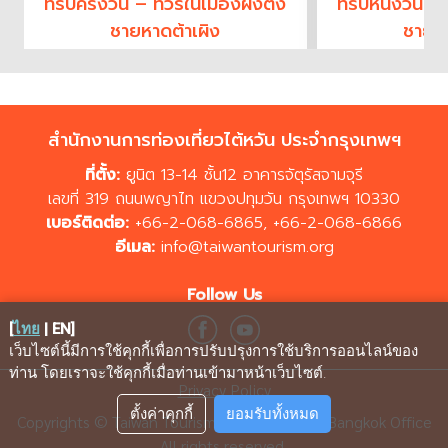
ทริปครึ่งวัน – ทัวร์ในเมืองผิงตง
ทริปหนึ่งวัน –
ชายหาดต้าเผิง
ชายหา
สำนักงานการท่องเที่ยวไต้หวัน ประจำกรุงเทพฯ
ที่ตั้ง:
ยูนิต 13-14 ชั้น12 อาคารจัตุรัสจามจุรี
เลขที่ 319 ถนนพญาไท แขวงปทุมวัน กรุงเทพฯ 10330
เบอร์ติดต่อ:
+66-2-068-6865
,
+66-2-068-6866
อีเมล:
info@taiwantourism.org
Follow Us
[
ไทย
|
EN
]
เว็บไซต์นี้มีการใช้คุกกี้เพื่อการปรับปรุงการใช้บริการออนไลน์ของ
ท่าน โดยเราจะใช้คุกกี้เมื่อท่านเข้ามาหน้าเว็บไซต์
.
Privacy Policy
ตั้งค่าคุกกี้
ยอมรับทั้งหมด
Copyrights © Taiwan Tourism Administration, Bangkok Office
All rights reserved.