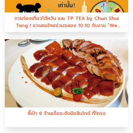
การท่องเที่ยวไต้หวัน และ TP TEA by Chun Shui
Tang ! ชวนคนไทยร่วมฉลอง 10.10 กับงาน “We
know you miss Taiwan” ให้หายคิดถึงไต้หวัน
ชี้เป้า 6 ร้านเด็ดระดับมิชลินไกด์ ที่ไถจง