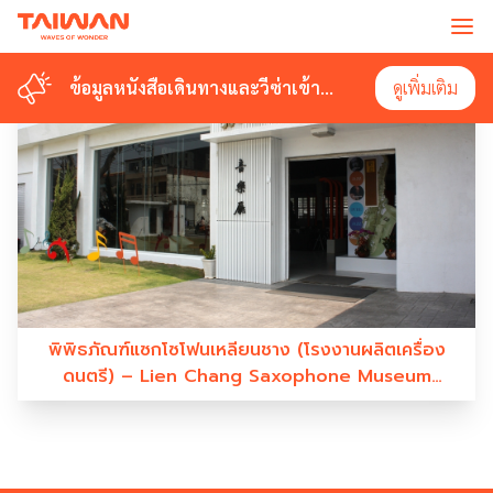
#LIENCHENGSAXOPHONEMUSEUM
ข้อมูลหนังสือเดินทางและวีซ่าเข้า
ข้อมูลหนังสือเดินทางและวีซ่าเข้า
ดูเพิ่มเติม
ดูเพิ่มเติม
ไต้หวัน
ไต้หวัน
พิพิธภัณฑ์แซกโซโฟนเหลียนชาง (โรงงานผลิตเครื่อง
ดนตรี) – Lien Chang Saxophone Museum
(Musical Instrument Factory)