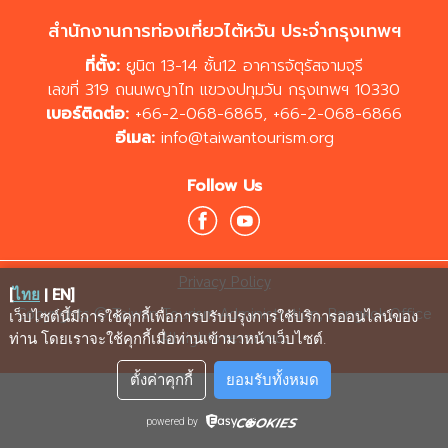
สำนักงานการท่องเที่ยวไต้หวัน ประจำกรุงเทพฯ
ที่ตั้ง:
ยูนิต 13-14 ชั้น12 อาคารจัตุรัสจามจุรี
เลขที่ 319 ถนนพญาไท แขวงปทุมวัน กรุงเทพฯ 10330
เบอร์ติดต่อ:
+66-2-068-6865
,
+66-2-068-6866
อีเมล:
info@taiwantourism.org
Follow Us
Privacy Policy
[
ไทย
|
EN
]
Copyrights © Taiwan Tourism Administration, Bangkok Office
เว็บไซต์นี้มีการใช้คุกกี้เพื่อการปรับปรุงการใช้บริการออนไลน์ของ
All rights reserved.
ท่าน โดยเราจะใช้คุกกี้เมื่อท่านเข้ามาหน้าเว็บไซต์
.
ตั้งค่าคุกกี้
ยอมรับทั้งหมด
powered by