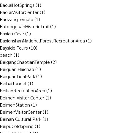
BaolaiHotSprings
(1)
BaolaiVisitorCenter
(1)
BaozangTemple
(1)
BatongguanHistoricTrail
(1)
Baxian Cave
(1)
BaxianshanNationalForestRecreationArea
(1)
Bayside Tours
(10)
beach
(1)
BeigangChaotianTemple
(2)
Beiguan Haichao
(1)
BeiguanTidalPark
(1)
BeihaiTunnel
(1)
BeiliaoRecreationArea
(1)
Beimen Visitor Center
(1)
BeimenStation
(1)
BeimenVisitorCenter
(1)
Beinan Cultural Park
(1)
BeipuColdSpring
(1)