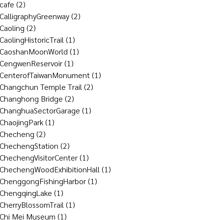
cafe
(2)
CalligraphyGreenway
(2)
Caoling
(2)
CaolingHistoricTrail
(1)
CaoshanMoonWorld
(1)
CengwenReservoir
(1)
CenterofTaiwanMonument
(1)
Changchun Temple Trail
(2)
Changhong Bridge
(2)
ChanghuaSectorGarage
(1)
ChaojingPark
(1)
Checheng
(2)
ChechengStation
(2)
ChechengVisitorCenter
(1)
ChechengWoodExhibitionHall
(1)
ChenggongFishingHarbor
(1)
ChengqingLake
(1)
CherryBlossomTrail
(1)
Chi Mei Museum
(1)