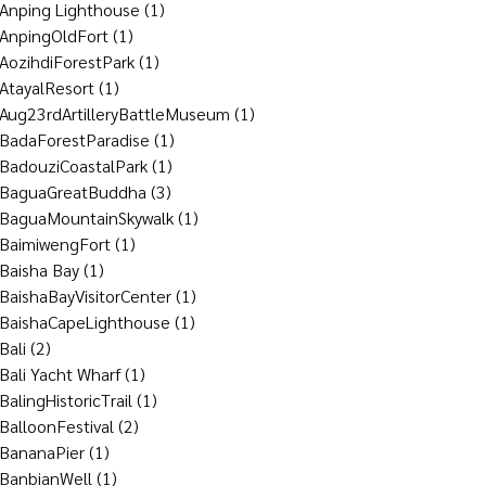
Anping Lighthouse
(1)
AnpingOldFort
(1)
AozihdiForestPark
(1)
AtayalResort
(1)
Aug23rdArtilleryBattleMuseum
(1)
BadaForestParadise
(1)
BadouziCoastalPark
(1)
BaguaGreatBuddha
(3)
BaguaMountainSkywalk
(1)
BaimiwengFort
(1)
Baisha Bay
(1)
BaishaBayVisitorCenter
(1)
BaishaCapeLighthouse
(1)
Bali
(2)
Bali Yacht Wharf
(1)
BalingHistoricTrail
(1)
BalloonFestival
(2)
BananaPier
(1)
BanbianWell
(1)