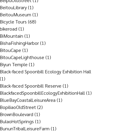
BeipuOldStreet
(1)
BeitouLibrary
(1)
BeitouMuseum
(1)
Bicycle Tours
(68)
bikeroad
(1)
BiMountain
(1)
BishaFishingHarbor
(1)
BitouCape
(1)
BitouCapeLighthouse
(1)
Biyun Temple
(1)
Black-faced Spoonbill Ecology Exhibition Hall
(1)
Black-faced Spoonbill Reserve
(1)
BlackfacedSpoonbillEcologyExhibitionHall
(1)
BlueBayCoastalLeisureArea
(1)
BopiliaoOldStreet
(2)
BrownBoulevard
(1)
BulaoHotSprings
(1)
BununTribalLeisureFarm
(1)