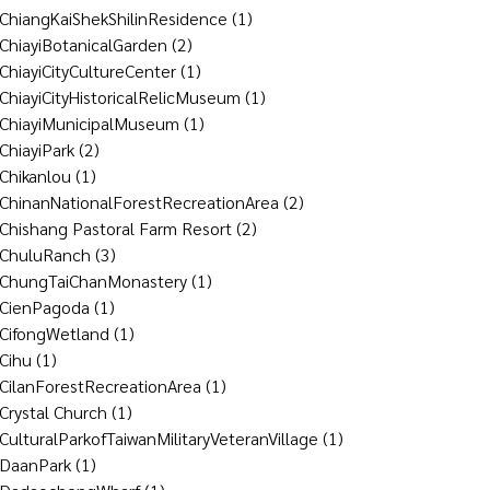
ChiangKaiShekShilinResidence
(1)
ChiayiBotanicalGarden
(2)
ChiayiCityCultureCenter
(1)
ChiayiCityHistoricalRelicMuseum
(1)
ChiayiMunicipalMuseum
(1)
ChiayiPark
(2)
Chikanlou
(1)
ChinanNationalForestRecreationArea
(2)
Chishang Pastoral Farm Resort
(2)
ChuluRanch
(3)
ChungTaiChanMonastery
(1)
CienPagoda
(1)
CifongWetland
(1)
Cihu
(1)
CilanForestRecreationArea
(1)
Crystal Church
(1)
CulturalParkofTaiwanMilitaryVeteranVillage
(1)
DaanPark
(1)