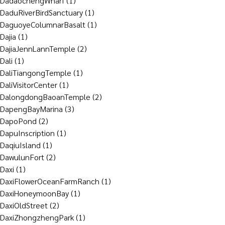
DadaochengWharf
(1)
DaduRiverBirdSanctuary
(1)
DaguoyeColumnarBasalt
(1)
Dajia
(1)
DajiaJennLannTemple
(2)
Dali
(1)
DaliTiangongTemple
(1)
DaliVisitorCenter
(1)
DalongdongBaoanTemple
(2)
DapengBayMarina
(3)
DapoPond
(2)
DapuInscription
(1)
DaqiuIsland
(1)
DawulunFort
(2)
Daxi
(1)
DaxiFlowerOceanFarmRanch
(1)
DaxiHoneymoonBay
(1)
DaxiOldStreet
(2)
DaxiZhongzhengPark
(1)