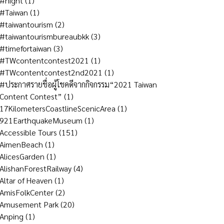
#night
(1)
#Taiwan
(1)
#taiwantourism
(2)
#taiwantourismbureaubkk
(3)
#timefortaiwan
(3)
#TWcontentcontest2021
(1)
#TWcontentcontest2nd2021
(1)
#ประกาศรายชื่อผู้โชคดีจากกิจกรรม“2021 Taiwan
Content Contest”
(1)
17KilometersCoastlineScenicArea
(1)
921EarthquakeMuseum
(1)
Accessible Tours
(151)
AimenBeach
(1)
AlicesGarden
(1)
AlishanForestRailway
(4)
Altar of Heaven
(1)
AmisFolkCenter
(2)
Amusement Park
(20)
Anping
(1)