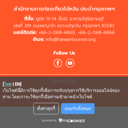
สำนักงานการท่องเที่ยวไต้หวัน ประจำกรุงเทพฯ
ที่ตั้ง:
ยูนิต 13-14 ชั้น12 อาคารจัตุรัสจามจุรี
เลขที่ 319 ถนนพญาไท แขวงปทุมวัน กรุงเทพฯ 10330
เบอร์ติดต่อ:
+66-2-068-6865
,
+66-2-068-6866
อีเมล:
info@taiwantourism.org
Follow Us
Privacy Policy
[
ไทย
|
EN
]
Copyrights © Taiwan Tourism Administration, Bangkok Office
เว็บไซต์นี้มีการใช้คุกกี้เพื่อการปรับปรุงการใช้บริการออนไลน์ของ
All rights reserved.
ท่าน โดยเราจะใช้คุกกี้เมื่อท่านเข้ามาหน้าเว็บไซต์
.
ตั้งค่าคุกกี้
ยอมรับทั้งหมด
powered by