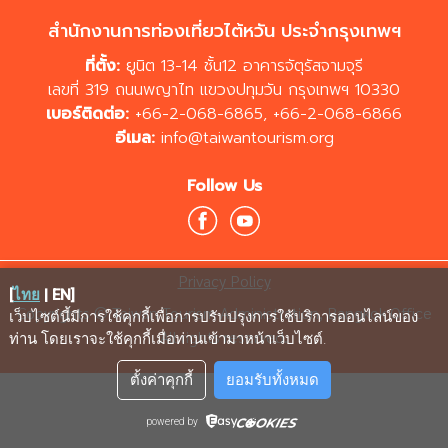
สำนักงานการท่องเที่ยวไต้หวัน ประจำกรุงเทพฯ
ที่ตั้ง:
ยูนิต 13-14 ชั้น12 อาคารจัตุรัสจามจุรี
เลขที่ 319 ถนนพญาไท แขวงปทุมวัน กรุงเทพฯ 10330
เบอร์ติดต่อ:
+66-2-068-6865
,
+66-2-068-6866
อีเมล:
info@taiwantourism.org
Follow Us
Privacy Policy
[
ไทย
|
EN
]
Copyrights © Taiwan Tourism Administration, Bangkok Office
เว็บไซต์นี้มีการใช้คุกกี้เพื่อการปรับปรุงการใช้บริการออนไลน์ของ
All rights reserved.
ท่าน โดยเราจะใช้คุกกี้เมื่อท่านเข้ามาหน้าเว็บไซต์
.
ตั้งค่าคุกกี้
ยอมรับทั้งหมด
powered by