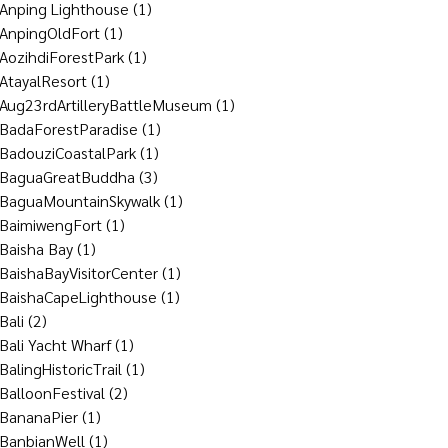
Anping Lighthouse
(1)
AnpingOldFort
(1)
AozihdiForestPark
(1)
AtayalResort
(1)
Aug23rdArtilleryBattleMuseum
(1)
BadaForestParadise
(1)
BadouziCoastalPark
(1)
BaguaGreatBuddha
(3)
BaguaMountainSkywalk
(1)
BaimiwengFort
(1)
Baisha Bay
(1)
BaishaBayVisitorCenter
(1)
BaishaCapeLighthouse
(1)
Bali
(2)
Bali Yacht Wharf
(1)
BalingHistoricTrail
(1)
BalloonFestival
(2)
BananaPier
(1)
BanbianWell
(1)