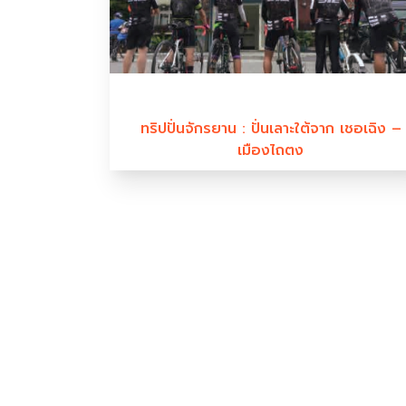
ทริปปั่นจักรยาน : ปั่นเลาะใต้จาก เชอเฉิง –
เมืองไถตง