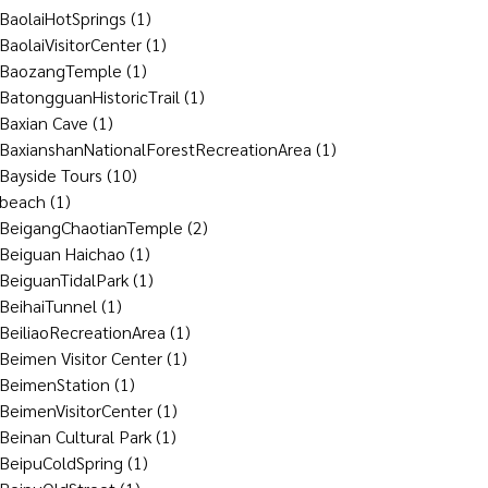
BaolaiHotSprings
(1)
BaolaiVisitorCenter
(1)
BaozangTemple
(1)
BatongguanHistoricTrail
(1)
Baxian Cave
(1)
BaxianshanNationalForestRecreationArea
(1)
Bayside Tours
(10)
beach
(1)
BeigangChaotianTemple
(2)
Beiguan Haichao
(1)
BeiguanTidalPark
(1)
BeihaiTunnel
(1)
BeiliaoRecreationArea
(1)
Beimen Visitor Center
(1)
BeimenStation
(1)
BeimenVisitorCenter
(1)
Beinan Cultural Park
(1)
BeipuColdSpring
(1)