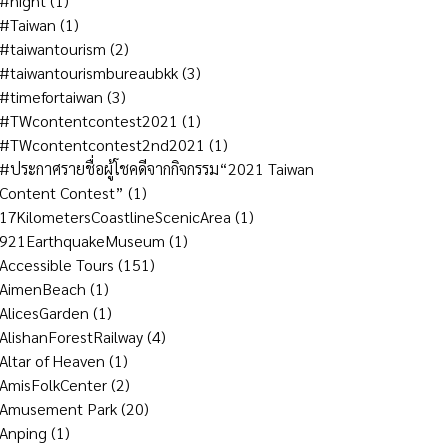
#night
(1)
#Taiwan
(1)
#taiwantourism
(2)
#taiwantourismbureaubkk
(3)
#timefortaiwan
(3)
#TWcontentcontest2021
(1)
#TWcontentcontest2nd2021
(1)
#ประกาศรายชื่อผู้โชคดีจากกิจกรรม“2021 Taiwan
Content Contest”
(1)
17KilometersCoastlineScenicArea
(1)
921EarthquakeMuseum
(1)
Accessible Tours
(151)
AimenBeach
(1)
AlicesGarden
(1)
AlishanForestRailway
(4)
Altar of Heaven
(1)
AmisFolkCenter
(2)
Amusement Park
(20)
Anping
(1)