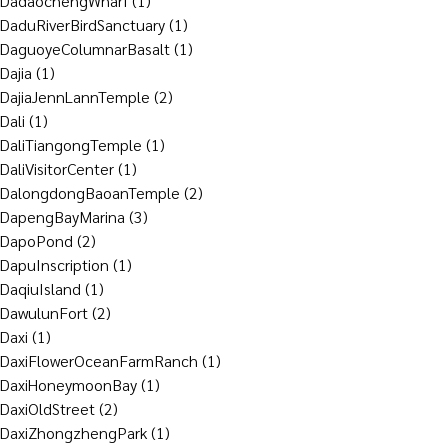
DadaochengWharf
(1)
DaduRiverBirdSanctuary
(1)
DaguoyeColumnarBasalt
(1)
Dajia
(1)
DajiaJennLannTemple
(2)
Dali
(1)
DaliTiangongTemple
(1)
DaliVisitorCenter
(1)
DalongdongBaoanTemple
(2)
DapengBayMarina
(3)
DapoPond
(2)
DapuInscription
(1)
DaqiuIsland
(1)
DawulunFort
(2)
Daxi
(1)
DaxiFlowerOceanFarmRanch
(1)
DaxiHoneymoonBay
(1)
DaxiOldStreet
(2)
DaxiZhongzhengPark
(1)