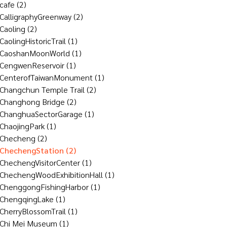
cafe
(2)
CalligraphyGreenway
(2)
Caoling
(2)
CaolingHistoricTrail
(1)
CaoshanMoonWorld
(1)
CengwenReservoir
(1)
CenterofTaiwanMonument
(1)
Changchun Temple Trail
(2)
Changhong Bridge
(2)
ChanghuaSectorGarage
(1)
ChaojingPark
(1)
Checheng
(2)
ChechengStation
(2)
ChechengVisitorCenter
(1)
ChechengWoodExhibitionHall
(1)
ChenggongFishingHarbor
(1)
ChengqingLake
(1)
CherryBlossomTrail
(1)
Chi Mei Museum
(1)