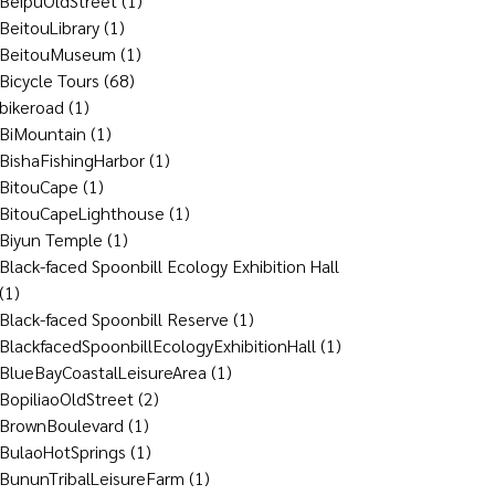
BeipuOldStreet
(1)
BeitouLibrary
(1)
BeitouMuseum
(1)
Bicycle Tours
(68)
bikeroad
(1)
BiMountain
(1)
BishaFishingHarbor
(1)
BitouCape
(1)
BitouCapeLighthouse
(1)
Biyun Temple
(1)
Black-faced Spoonbill Ecology Exhibition Hall
(1)
Black-faced Spoonbill Reserve
(1)
BlackfacedSpoonbillEcologyExhibitionHall
(1)
BlueBayCoastalLeisureArea
(1)
BopiliaoOldStreet
(2)
BrownBoulevard
(1)
BulaoHotSprings
(1)
BununTribalLeisureFarm
(1)