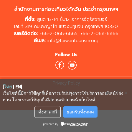
สำนักงานการท่องเที่ยวไต้หวัน ประจำกรุงเทพฯ
ที่ตั้ง:
ยูนิต 13-14 ชั้น12 อาคารจัตุรัสจามจุรี
เลขที่ 319 ถนนพญาไท แขวงปทุมวัน กรุงเทพฯ 10330
เบอร์ติดต่อ:
+66-2-068-6865
,
+66-2-068-6866
อีเมล:
info@taiwantourism.org
Follow Us
Privacy Policy
[
ไทย
|
EN
]
Copyrights © Taiwan Tourism Administration, Bangkok Office
เว็บไซต์นี้มีการใช้คุกกี้เพื่อการปรับปรุงการใช้บริการออนไลน์ของ
All rights reserved.
ท่าน โดยเราจะใช้คุกกี้เมื่อท่านเข้ามาหน้าเว็บไซต์
.
ตั้งค่าคุกกี้
ยอมรับทั้งหมด
powered by