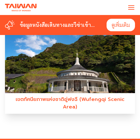
#WUFENGQISCENICAREA
ข้อมูลหนังสือเดินทางและวีซ่าเข้า
ข้อมูลหนังสือเดินทางและวีซ่าเข้า
ดูเพิ่มเติม
ดูเพิ่มเติม
ไต้หวัน
ไต้หวัน
เขตทัศนียภาพแห่งชาติอู่ฟงฉี (Wufengqi Scenic
Area)