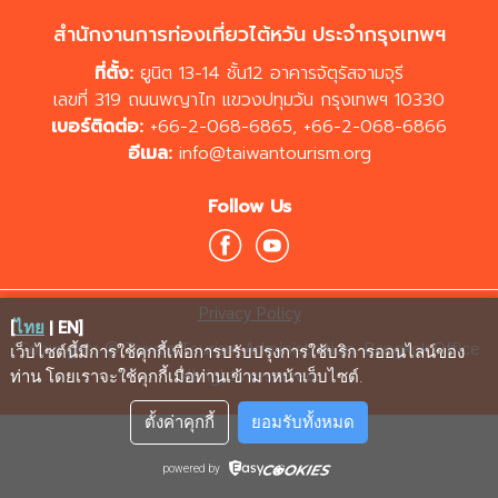
สำนักงานการท่องเที่ยวไต้หวัน ประจำกรุงเทพฯ
ที่ตั้ง:
ยูนิต 13-14 ชั้น12 อาคารจัตุรัสจามจุรี
เลขที่ 319 ถนนพญาไท แขวงปทุมวัน กรุงเทพฯ 10330
เบอร์ติดต่อ:
+66-2-068-6865
,
+66-2-068-6866
อีเมล:
info@taiwantourism.org
Follow Us
Privacy Policy
[
ไทย
|
EN
]
Copyrights © Taiwan Tourism Administration, Bangkok Office
เว็บไซต์นี้มีการใช้คุกกี้เพื่อการปรับปรุงการใช้บริการออนไลน์ของ
All rights reserved.
ท่าน โดยเราจะใช้คุกกี้เมื่อท่านเข้ามาหน้าเว็บไซต์
.
ตั้งค่าคุกกี้
ยอมรับทั้งหมด
powered by