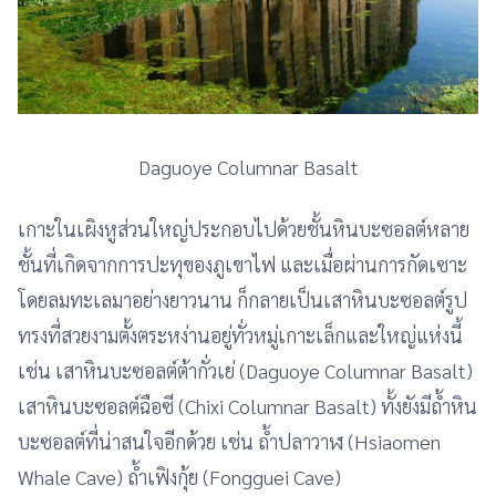
Daguoye Columnar Basalt
เกาะในเผิงหูส่วนใหญ่ประกอบไปด้วยชั้นหินบะซอลต์หลาย
ชั้นที่เกิดจากการปะทุของภูเขาไฟ และเมื่อผ่านการกัดเซาะ
โดยลมทะเลมาอย่างยาวนาน ก็กลายเป็นเสาหินบะซอลต์รูป
ทรงที่สวยงามตั้งตระหง่านอยู่ทั่วหมู่เกาะเล็กและใหญ่แห่งนี้
เช่น เสาหินบะซอลต์ต้ากั่วเย่ (Daguoye Columnar Basalt)
เสาหินบะซอลต์ฉือซี (Chixi Columnar Basalt) ทั้งยังมีถ้ำหิน
บะซอลต์ที่น่าสนใจอีกด้วย เช่น ถ้ำปลาวาฬ (Hsiaomen
Whale Cave) ถ้ำเฟิงกุ้ย (Fongguei Cave)