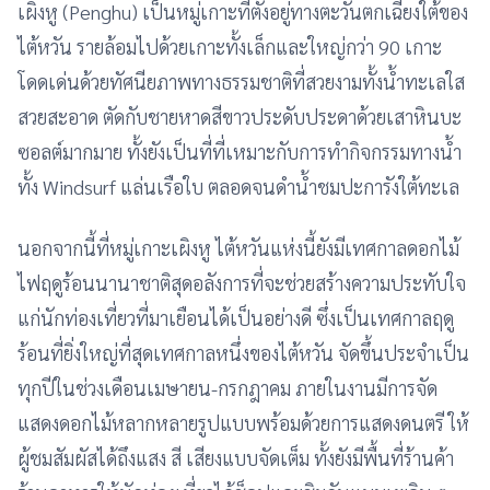
เผิงหู (Penghu) เป็นหมู่เกาะที่ตั้งอยู่ทางตะวันตกเฉียงใต้ของ
ไต้หวัน รายล้อมไปด้วยเกาะทั้งเล็กและใหญ่กว่า 90 เกาะ
โดดเด่นด้วยทัศนียภาพทางธรรมชาติที่สวยงามทั้งน้ำทะเลใส
สวยสะอาด ตัดกับชายหาดสีขาวประดับประดาด้วยเสาหินบะ
ซอลต์มากมาย ทั้งยังเป็นที่ที่เหมาะกับการทำกิจกรรมทางน้ำ
ทั้ง Windsurf แล่นเรือใบ ตลอดจนดำน้ำชมปะการังใต้ทะเล
นอกจากนี้ที่หมู่เกาะเผิงหู ไต้หวันแห่งนี้ยังมีเทศกาลดอกไม้
ไฟฤดูร้อนนานาชาติสุดอลังการที่จะช่วยสร้างความประทับใจ
แก่นักท่องเที่ยวที่มาเยือนได้เป็นอย่างดี ซึ่งเป็นเทศกาลฤดู
ร้อนที่ยิ่งใหญ่ที่สุดเทศกาลหนึ่งของไต้หวัน จัดขึ้นประจำเป็น
ทุกปีในช่วงเดือนเมษายน-กรกฎาคม ภายในงานมีการจัด
แสดงดอกไม้หลากหลายรูปแบบพร้อมด้วยการแสดงดนตรี ให้
ผู้ชมสัมผัสได้ถึงแสง สี เสียงแบบจัดเต็ม ทั้งยังมีพื้นที่ร้านค้า