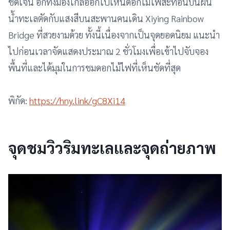
ชัดเจน อีกทั้งมองไกลออกไปเห็นดอกไม้ไฟสะท้อนบนผืน
น้ำทะเลตัดกับแสงสีบนสะพานคนเดิน Xiying Rainbow
Bridge ที่สวยงามด้วย ทั้งนี้เนื่องจากเป็นจุดยอดนิยม แนะนำ
ไปก่อนเวลาจัดแสดงประมาณ 2 ชั่วโมงเพื่อเข้าไปจับจอง
พื้นที่และได้มุมในการชมดอกไม้ไฟที่เห็นชัดที่สุด
พิกัด:
https://hny.link/gC8Xi14
จุดชมวิวริมทะเลและจุดถ่ายภาพ