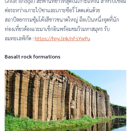
Great Bridge) สะพานที่ยาวที่สุดในเกาะแห่งนี้ สำหรับเชื่อม
ต่อระหว่างเกาะไป๋ซาและเกาะซีอวี่ โดดเด่นด้วย
สถาปัตยกรรมซุ้มโค้งสีขาวขนาดใหญ่ ถือเป็นหนึ่งจุดที่นัก
ท่องเที่ยวต้องแวะมาเช็กอินพร้อมชมวิวมหาสมุทร รับ
ลมทะเลพิกัด :
https://hny.link/nFsYwPu
Basalt rock formations