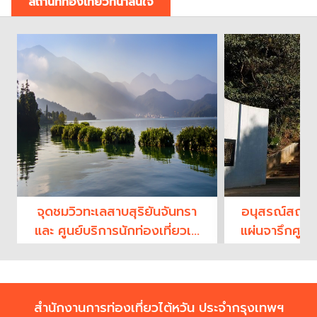
สถานที่ท่องเที่ยวที่น่าสนใจ
จุดชมวิวทะเลสาบสุริยันจันทรา
อนุสรณ์สถานศ
และ ศูนย์บริการนักท่องเที่ยวเซี่
แผ่นจารึกศูนย์
ยงซาน (Sun Moon Lake
(Center
National Scenic Area –
Monument –
Xiangshang Visitor Center)
Taiwan’s 
Ce
สำนักงานการท่องเที่ยวไต้หวัน ประจำกรุงเทพฯ