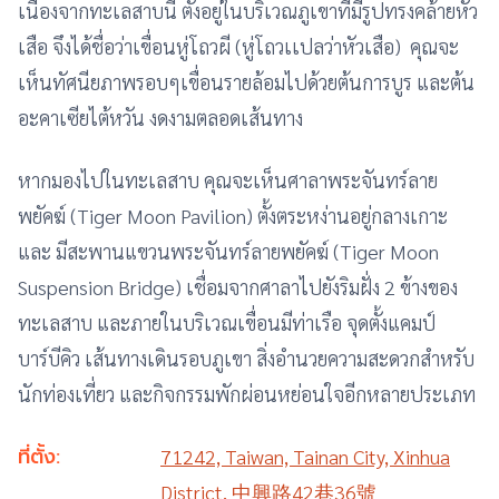
เนื่องจากทะเลสาบนี้ ตั้งอยู่ในบริเวณภูเขาที่มีรูปทรงคล้ายหัว
เสือ จึงได้ชื่อว่าเขื่อนหู่โถวผี (หู่โถวเเปลว่าหัวเสือ) คุณจะ
เห็นทัศนียภาพรอบๆเขื่อนรายล้อมไปด้วยต้นการบูร และต้น
อะคาเซียไต้หวัน งดงามตลอดเส้นทาง
หากมองไปในทะเลสาบ คุณจะเห็นศาลาพระจันทร์ลาย
พยัคฆ์ (Tiger Moon Pavilion) ตั้งตระหง่านอยู่กลางเกาะ
และ มีสะพานแขวนพระจันทร์ลายพยัคฆ์ (Tiger Moon
Suspension Bridge) เชื่อมจากศาลาไปยังริมฝั่ง 2 ข้างของ
ทะเลสาบ และภายในบริเวณเขื่อนมีท่าเรือ จุดตั้งแคมป์
บาร์บีคิว เส้นทางเดินรอบภูเขา สิ่งอำนวยความสะดวกสำหรับ
นักท่องเที่ยว และกิจกรรมพักผ่อนหย่อนใจอีกหลายประเภท
ที่ตั้ง:
71242, Taiwan, Tainan City, Xinhua
District, 中興路42巷36號