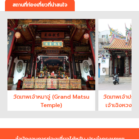
สถานที่ท่องเที่ยวที่น่าสนใจ
วัดเทพเจ้าหมาจู่ (Grand Matsu
วัดเทพเจ้าประ
Temple)
เจ้าเฉิงหวง (
God 