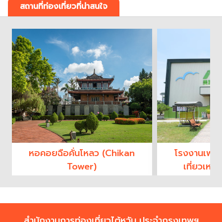
สถานที่ท่องเที่ยวที่น่าสนใจ
หอคอยฉือคั่นโหลว (Chikan
โรงงานเฟอร์
Tower)
เที่ยวเหม
Furniture T
สำนักงานการท่องเที่ยวไต้หวัน ประจำกรุงเทพฯ