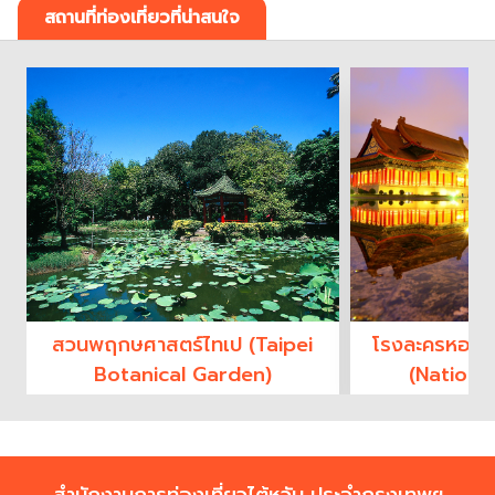
สถานที่ท่องเที่ยวที่น่าสนใจ
สวนพฤกษศาสตร์ไทเป (Taipei
โรงละครหอแส
Botanical Garden)
(Nationa
Conce