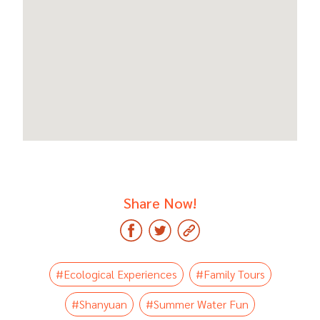
Share Now!
#Ecological Experiences
#Family Tours
#Shanyuan
#Summer Water Fun