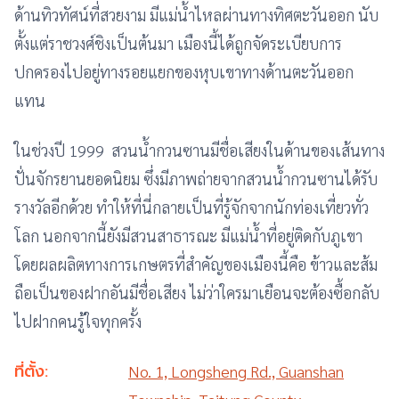
ด้านทิวทัศน์ที่สวยงาม มีแม่น้ำไหลผ่านทางทิศตะวันออก นับ
ตั้งแต่ราชวงศ์ชิงเป็นต้นมา เมืองนี้ได้ถูกจัดระเบียบการ
ปกครองไปอยู่ทางรอยแยกของหุบเขาทางด้านตะวันออก
แทน
ในช่วงปี 1999 สวนน้ำกวนซานมีชื่อเสียงในด้านของเส้นทาง
ปั่นจักรยานยอดนิยม ซึ่งมีภาพถ่ายจากสวนน้ำกวนซานได้รับ
รางวัลอีกด้วย ทำให้ที่นี่กลายเป็นที่รู้จักจากนักท่องเที่ยวทั่ว
โลก นอกจากนี้ยังมีสวนสาธารณะ มีแม่น้ำที่อยู่ติดกับภูเขา
โดยผลผลิตทางการเกษตรที่สำคัญของเมืองนี้คือ ข้าวและส้ม
ถือเป็นของฝากอันมีชื่อเสียง ไม่ว่าใครมาเยือนจะต้องซื้อกลับ
ไปฝากคนรู้ใจทุกครั้ง
ที่ตั้ง:
No. 1, Longsheng Rd., Guanshan