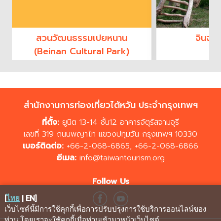
สวนวัฒนธรรมเปยหนาน
จินจวิ
(Beinan Cultural Park)
สำนักงานการท่องเที่ยวไต้หวัน ประจำกรุงเทพฯ
ที่ตั้ง:
ยูนิต 13-14 ชั้น12 อาคารจัตุรัสจามจุรี
เลขที่ 319 ถนนพญาไท แขวงปทุมวัน กรุงเทพฯ 10330
เบอร์ติดต่อ:
+66-2-068-6865
,
+66-2-068-6866
อีเมล:
info@taiwantourism.org
Follow Us
[
ไทย
|
EN
]
เว็บไซต์นี้มีการใช้คุกกี้เพื่อการปรับปรุงการใช้บริการออนไลน์ของ
ท่าน โดยเราจะใช้คุกกี้เมื่อท่านเข้ามาหน้าเว็บไซต์
.