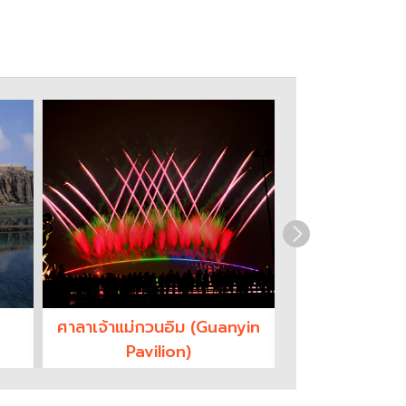
ศาลาเจ้าแม่กวนอิม (Guanyin
เสาหินบะซอลต
Pavilion)
(Daguoye 
Basa