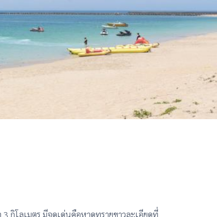
า 3 กิโลเมตร มีจุดเด่นคือหาดทรายขาวละเอียดที่