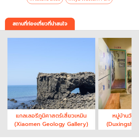
สถานที่ท่องเที่ยวที่น่าสนใจ
แกลเลอรีภูมิศาสตร์เสี่ยวเหมิน
หมู่บ้านวัฒ
(Xiaomen Geology Gallery)
(Duxingshi V
P