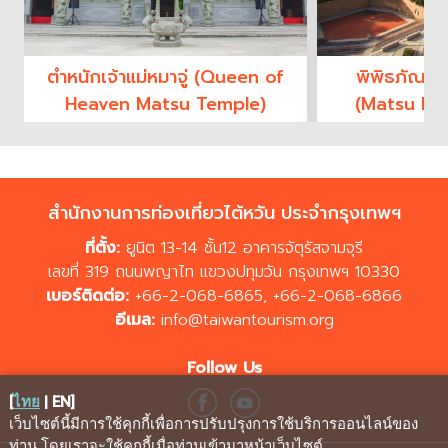
ตำหนักเจ้าแม่หมาจู่ (Queen of
พิพิธภัณฑ์
Heaven Matsu Temple)
(Matsu Fol
Mu
สำนักงานการท่องเที่ยวไต้หวัน ประจำกรุงเทพฯ
ที่ตั้ง:
ยูนิต 13-14 ชั้น12 อาคารจัตุรัสจามจุรี
เลขที่ 319 ถนนพญาไท แขวงปทุมวัน กรุงเทพฯ 10330
เบอร์ติดต่อ:
+66-2-068-6865
,
+66-2-068-6866
อีเมล:
info@taiwantourism.org
Follow Us
[
ไทย
|
EN
]
เว็บไซต์นี้มีการใช้คุกกี้เพื่อการปรับปรุงการใช้บริการออนไลน์ของ
ท่าน โดยเราจะใช้คุกกี้เมื่อท่านเข้ามาหน้าเว็บไซต์
.