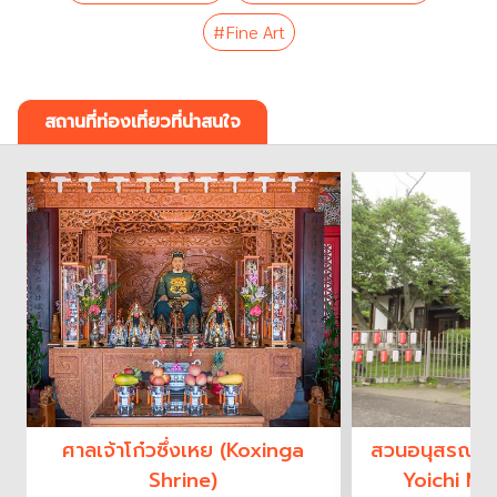
#Fine Art
สถานที่ท่องเที่ยวที่น่าสนใจ
ศาลเจ้าโก๋วซึ่งเหย (Koxinga
สวนอนุสรณ์ฮัต
Shrine)
Yoichi Me