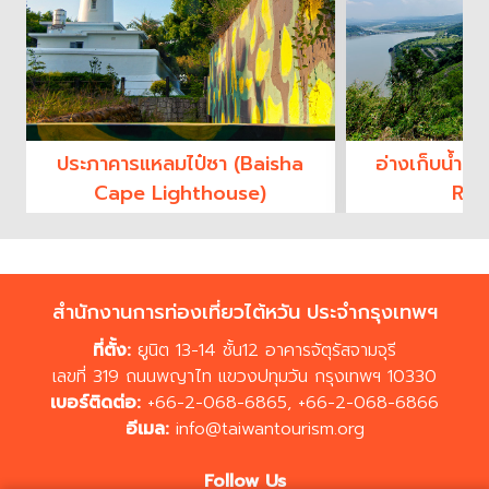
ประภาคารแหลมไป๋ซา (Baisha
อ่างเก็บน้ำส
Cape Lighthouse)
Res
สำนักงานการท่องเที่ยวไต้หวัน ประจำกรุงเทพฯ
ที่ตั้ง:
ยูนิต 13-14 ชั้น12 อาคารจัตุรัสจามจุรี
เลขที่ 319 ถนนพญาไท แขวงปทุมวัน กรุงเทพฯ 10330
เบอร์ติดต่อ:
+66-2-068-6865
,
+66-2-068-6866
อีเมล:
info@taiwantourism.org
Follow Us