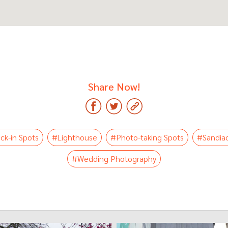
Share Now!
ck-in Spots
#Lighthouse
#Photo-taking Spots
#Sandiao
#Wedding Photography