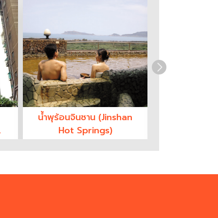
น้ำพุร้อนจินซาน (Jinshan
ป้อมปราการซ
Hot Springs)
(Fort San