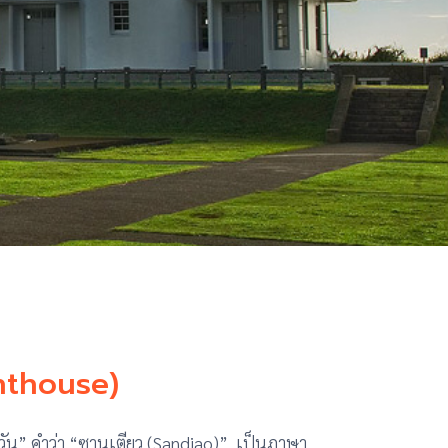
ghthouse)
ต้หวัน” คำว่า “ซานเตียว (Sandiao)” เป็นภาษา