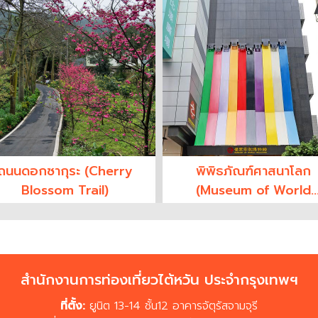
ถนนดอกซากุระ (Cherry
พิพิธภัณฑ์ศาสนาโลก
Blossom Trail)
(Museum of World
Religions)
สำนักงานการท่องเที่ยวไต้หวัน ประจำกรุงเทพฯ
ที่ตั้ง:
ยูนิต 13-14 ชั้น12 อาคารจัตุรัสจามจุรี