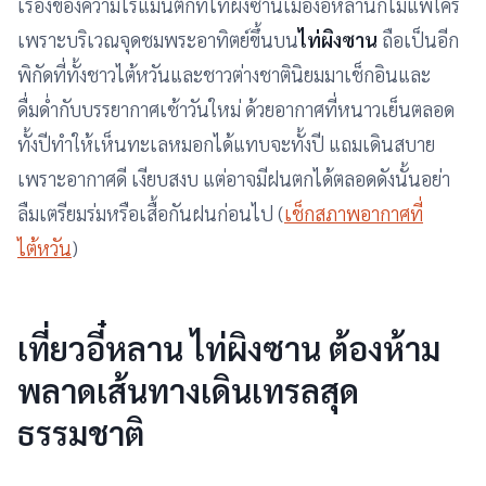
เรื่องของความโรแมนติกที่ไท่ผิงซานเมืองอี๋หลานก็ไม่แพ้ใคร
เพราะบริเวณจุดชมพระอาทิตย์ขึ้นบน
ไท่ผิงซาน
ถือเป็นอีก
พิกัดที่ทั้งชาวไต้หวันและชาวต่างชาตินิยมมาเช็กอินและ
ดื่มด่ำกับบรรยากาศเช้าวันใหม่ ด้วยอากาศที่หนาวเย็นตลอด
ทั้งปีทำให้เห็นทะเลหมอกได้แทบจะทั้งปี แถมเดินสบาย
เพราะอากาศดี เงียบสงบ แต่อาจมีฝนตกได้ตลอดดังนั้นอย่า
ลืมเตรียมร่มหรือเสื้อกันฝนก่อนไป (
เช็กสภาพอากาศที่
ไต้หวัน
)
เที่ยวอี๋หลาน ไท่ผิงซาน ต้องห้าม
พลาดเส้นทางเดินเทรลสุด
ธรรมชาติ