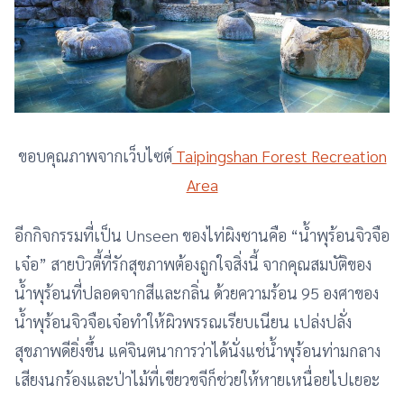
ขอบคุณภาพจากเว็บไซต์
Taipingshan Forest Recreation
Area
อีกกิจกรรมที่เป็น Unseen ของไท่ผิงซานคือ “น้ำพุร้อนจิวจือ
เจ๋อ” สายบิวตี้ที่รักสุขภาพต้องถูกใจสิ่งนี้ จากคุณสมบัติของ
น้ำพุร้อนที่ปลอดจากสีและกลิ่น ด้วยความร้อน 95 องศาของ
น้ำพุร้อนจิวจือเจ๋อทำให้ผิวพรรณเรียบเนียน เปล่งปลั่ง
สุขภาพดียิ่งขึ้น แค่จินตนาการว่าได้นั่งแช่น้ำพุร้อนท่ามกลาง
เสียงนกร้องและป่าไม้ที่เขียวขจีก็ช่วยให้หายเหนื่อยไปเยอะ