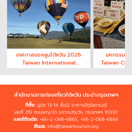
เทศกาลบอลลูนไต้หวัน 2026
มหกรรมอาห
Taiwan International
Taiwan Culi
Balloon Festival
2
สำนักงานการท่องเที่ยวไต้หวัน ประจำกรุงเทพฯ
ที่ตั้ง:
ยูนิต 13-14 ชั้น12 อาคารจัตุรัสจามจุรี
เลขที่ 319 ถนนพญาไท แขวงปทุมวัน กรุงเทพฯ 10330
เบอร์ติดต่อ:
+66-2-068-6865
,
+66-2-068-6866
อีเมล:
info@taiwantourism.org