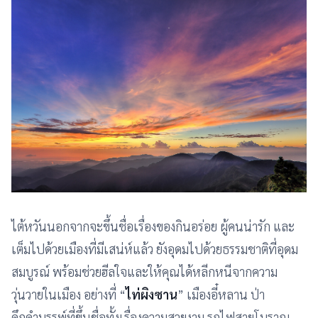
ไต้หวันนอกจากจะขึ้นชื่อเรื่องของกินอร่อย ผู้คนน่ารัก และ
เต็มไปด้วยเมืองที่มีเสน่ห์แล้ว ยังอุดมไปด้วยธรรมชาติที่อุดม
สมบูรณ์ พร้อมช่วยฮีลใจและให้คุณได้หลีกหนีจากความ
วุ่นวายในเมือง อย่างที่ “
ไท่ผิงซาน
” เมืองอี๋หลาน ป่า
ดึกดำบรรพ์ที่ขึ้นชื่อทั้งเรื่องความสวยงาม รถไฟสายโบราณ