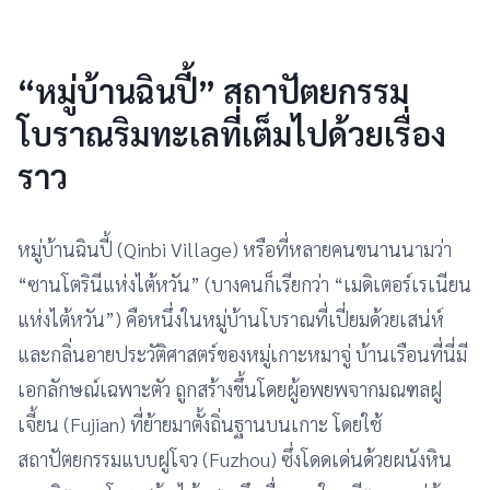
“หมู่บ้านฉินปี้” สถาปัตยกรรม
โบราณริมทะเลที่เต็มไปด้วยเรื่อง
ราว
หมู่บ้านฉินปี้ (Qinbi Village) หรือที่หลายคนขนานนามว่า
“ซานโตรินีแห่งไต้หวัน” (บางคนก็เรียกว่า “เมดิเตอร์เรเนียน
แห่งไต้หวัน”) คือหนึ่งในหมู่บ้านโบราณที่เปี่ยมด้วยเสน่ห์
และกลิ่นอายประวัติศาสตร์ของหมู่เกาะหมาจู่ บ้านเรือนที่นี่มี
เอกลักษณ์เฉพาะตัว ถูกสร้างขึ้นโดยผู้อพยพจากมณฑลฝู
เจี้ยน (Fujian) ที่ย้ายมาตั้งถิ่นฐานบนเกาะ โดยใช้
สถาปัตยกรรมแบบฝูโจว (Fuzhou) ซึ่งโดดเด่นด้วยผนังหิน