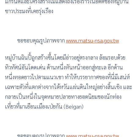
แกรนิตและโครงสร้างไม้แสดงถึงเรื่องราวในอดีตของหมู่บ้าน
ชาวประมงที่เคยรุ่งเรือง
ขอขอบคุณรูปภาพจาก
www.matsu-nsa.gov.tw
หมู่บ้านฉินปี้ถูกสร้างขึ้นโดยมีอ่าวอยู่ตรงกลาง ล้อมรอบด้วย
ทิวทัศน์อันโดดเด่น ด้านหนึ่งหันหน้าออกสู่ทะเล อีกด้าน
หนึ่งทอดยาวไปตามแนวเขา ทำให้บรรยากาศของที่นี่มีเสน่ห์
เฉพาะตัวที่แตกต่างจากไต้หวันแผ่นดินใหญ่อย่างสิ้นเชิง และ
กลายเป็นหนึ่งในจุดหมายปลายทางยอดนิยมของนักท่อง
เที่ยวที่มาเยือนเมืองเป่ยกัน (Beigan)
ขอขอบคุณรูปภาพจาก
www.matsu-nsa.gov.tw