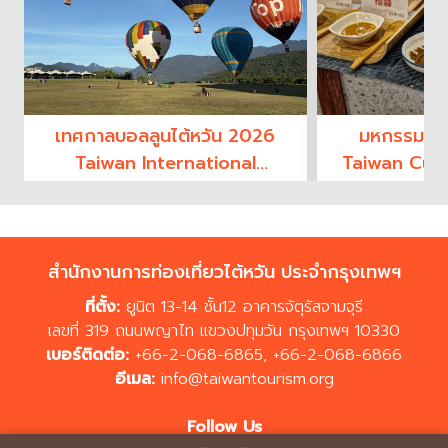
เทศกาลบอลลูนไต้หวัน 2026
มหกรรมอาห
Taiwan International
Taiwan Culi
Balloon Festival
2
สำนักงานการท่องเที่ยวไต้หวัน ประจำกรุงเทพฯ
ที่ตั้ง:
ยูนิต 13-14 ชั้น12 อาคารจัตุรัสจามจุรี
เลขที่ 319 ถนนพญาไท แขวงปทุมวัน กรุงเทพฯ 10330
เบอร์ติดต่อ:
+66-2-068-6865
,
+66-2-068-6866
อีเมล:
info@taiwantourism.org
Follow Us