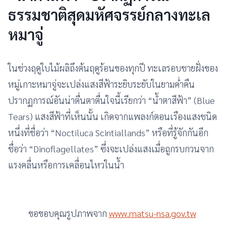
ธรรมชาติสุดมหัศจรรย์กลางทะเล
หมาจู่
ในช่วงฤดูใบไม้ผลิถึงต้นฤดูร้อนของทุกปี ทะเลรอบชายฝั่งของ
หมู่เกาะหมาจู่จะเปล่งแสงสีฟ้าระยิบระยับในยามค่ำคืน
ปรากฏการณ์อันน่าตื่นตาตื่นใจนี้เรียกว่า “น้ำตาสีฟ้า” (Blue
Tears) แสงสีฟ้าที่เห็นนั้น เกิดจากแพลงก์ตอนเรืองแสงชนิด
หนึ่งที่ชื่อว่า “Noctiluca Scintiallands” หรือที่รู้จักกันอีก
ชื่อว่า “Dinoflagellates” ซึ่งจะเปล่งแสงเมื่อถูกรบกวนจาก
แรงคลื่นหรือการเคลื่อนไหวในน้ำ
ขอขอบคุณรูปภาพจาก
www.matsu-nsa.gov.tw