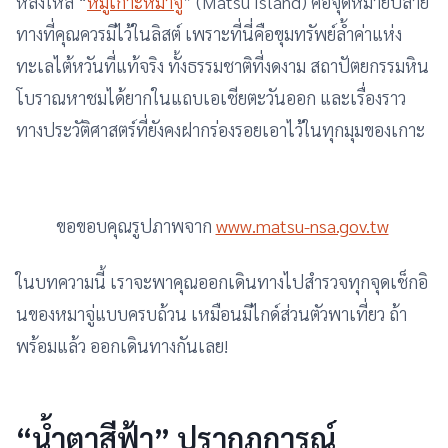
หลงใหล “
หมู่เกาะหมาจู่
” (Matsu Island) คือจุดหมายปลาย
ทางที่คุณควรมีไว้ในลิสต์ เพราะที่นี่คือขุมทรัพย์ล้ำค่าแห่ง
ทะเลไต้หวันที่แท้จริง ทั้งธรรมชาติที่งดงาม สถาปัตยกรรมหิน
โบราณหาชมได้ยากในแถบเอเชียตะวันออก และเรื่องราว
ทางประวัติศาสตร์ที่ยังคงฝากร่องรอยเอาไว้ในทุกมุมของเกาะ
ขอขอบคุณรูปภาพจาก
www.matsu-nsa.gov.tw
ในบทความนี้ เราจะพาคุณออกเดินทางไปสำรวจทุกจุดเช็กอิ
นของหมาจู่แบบครบถ้วน เหมือนมีไกด์ส่วนตัวพาเที่ยว ถ้า
พร้อมแล้ว ออกเดินทางกันเลย!
“น้ำตาสีฟ้า” ปรากฏการณ์