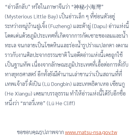
“อ่าวลึกลับ” หรือในภาษาจีนว่า “神秘小海灣”
(Mysterious Little Bay) เป็นอ่าวเล็ก ๆ ที่ซ่อนตัวอยู่
ระหว่างหมู่บ้านฝูเจิ้ง (Fuzheng) และต้าผู่ (Dapu) อ่าวแห่งนี้
โดดเด่นด้วยภูมิประเทศที่เกิดจากการกัดเซาะของลมและน้ำ
ทะเล จนกลายเป็นโขดหินและร่องน้ำรูปร่างแปลกตา งดงาม
ราวกับงานศิลปะจากธรรมชาติ ในอดีตอ่าวแห่งนี้เคยถูกใช้
เป็นฐานทัพ เนื่องจากลักษณะภูมิประเทศที่เอื้อต่อการตั้งรับ
ทางยุทธศาสตร์ อีกทั้งยังมีตำนานเล่าขานว่าเป็นสถานที่ที่
เทพเจ้าลวี่ ต้งปิน (Lü Dongbin) และเทพธิดาเหอ เซียนกู
(He Xiangu) เคยมาบรรลุธรรม ทำให้อ่าวแห่งนี้ได้รับอีกชื่อ
หนึ่งว่า “ผาลวี่เหอ” (Lü He Cliff)
ขอขอบคุณรูปภาพจาก
www.matsu-nsa.gov.tw