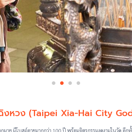
่เฉิงหวง (Taipei Xia-Hai City G
ระมากมาย มีโบสถ์อายุมากกว่า 100 ปี พร้อมจิตรกรรมงดงามในวัด อีกท