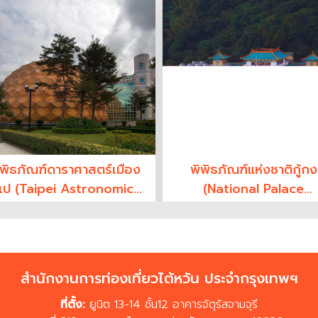
ิพิธภัณฑ์ดาราศาสตร์เมือง
พิพิธภัณฑ์แห่งชาติกู้กง
เป (Taipei Astronomical
(National Palace
Museum)
Museum)
สำนักงานการท่องเที่ยวไต้หวัน ประจำกรุงเทพฯ
ที่ตั้ง:
ยูนิต 13-14 ชั้น12 อาคารจัตุรัสจามจุรี