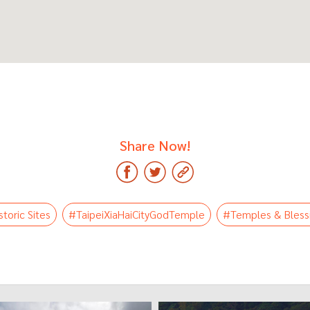
Share Now!
toric Sites
#TaipeiXiaHaiCityGodTemple
#Temples & Bless