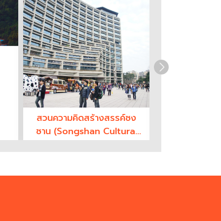
สวนความคิดสร้างสรรค์ซง
อนุสรณ์สถานแห
ซาน (Songshan Cultural
เซ็น (Natio
and Creative Park)
Yat-Sen Mem