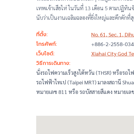
เทพเจ้าเสียไห่ ในวันที่ 13 เดือน 5 ตามปฏิทิน
นับว่าเป็นงานเฉลิมฉลองที่ยิ่งใหญ่และคึกคักที่สุด
ที่ตั้ง:
No. 61, Sec. 1, Dih
โทรศัพท์:
+
886-2-2558-034
เว็บไซต์:
Xiahai City God Te
วิธีการเดินทาง:
นั่งรถไฟความเร็วสูงไต้หวัน (THSR) หรือรถไ
รถไฟฟ้าไทเป (Taipei MRT) มาลงสถานี Shuan
หมายเลข 811 หรือ รถบัสสายสีแดง หมายเลข 