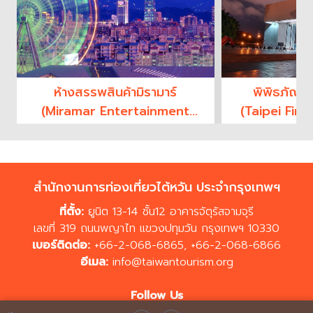
ห้างสรรพสินค้ามิรามาร์
พิพิธภัณฑ์ว
(Miramar Entertainment
(Taipei Fin
Park)
สำนักงานการท่องเที่ยวไต้หวัน ประจำกรุงเทพฯ
ที่ตั้ง:
ยูนิต 13-14 ชั้น12 อาคารจัตุรัสจามจุรี
เลขที่ 319 ถนนพญาไท แขวงปทุมวัน กรุงเทพฯ 10330
เบอร์ติดต่อ:
+66-2-068-6865
,
+66-2-068-6866
อีเมล:
info@taiwantourism.org
Follow Us