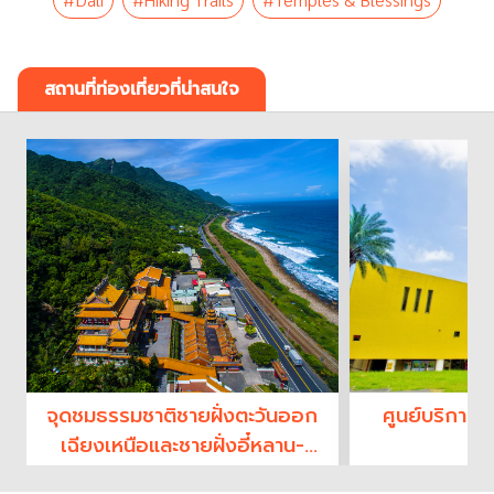
สถานที่ท่องเที่ยวที่น่าสนใจ
จุดชมธรรมชาติชายฝั่งตะวันออก
ศูนย์บริการ
เฉียงเหนือและชายฝั่งอี๋หลาน-
A
ศูนย์บริการนักท่องเที่ยวต้าหลี่