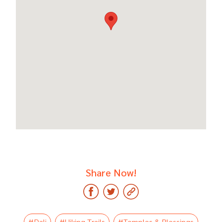
Share Now!
#Dali
#Hiking Trails
#Temples & Blessings