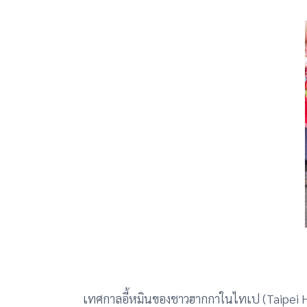
เทศกาลอี้หมินของชาวฮากกาในไทเป (Taipei Ha