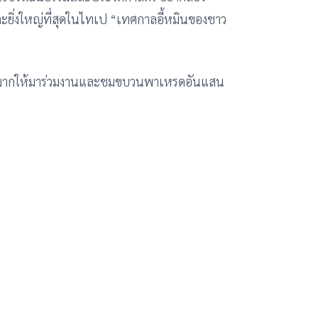
ะยิ่งใหญ่ที่สุดในไทเป “เทศกาลอี้หมินของชาว
ำนวนมากให้มาร่วมงานและชมขบวนพาเหรดอันแสน