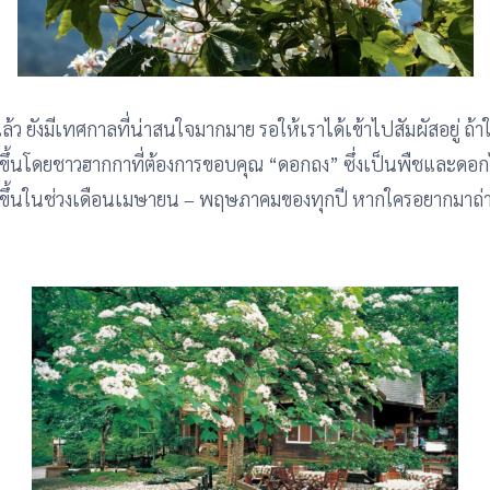
ยังมีเทศกาลที่น่าสนใจมากมาย รอให้เราได้เข้าไปสัมผัสอยู่ ถ
นโดยชาวฮากกาที่ต้องการขอบคุณ “ดอกถง” ซึ่งเป็นพืชและดอกไม้ที
ึ้นในช่วงเดือนเมษายน – พฤษภาคมของทุกปี หากใครอยากมาถ่า