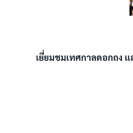
เยี่ยมชมเทศกาลดอกถง 