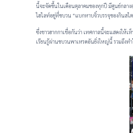
นี้จะจัดขึ้นในเดือนตุลาคมของทุกปี มีศูนย์กลา
ไฮไลท์อยู่ที่ขบวน “แบกหาบจิ๋วบรรจุของกินสไ
ซึ่งชาวฮากกาเชื่อกันว่า เทศกาลนี้จะแสดงให้เห
เรียนรู้ผ่านขบวนพาเหรดอันยิ่งใหญ่นี้ รวมถึง