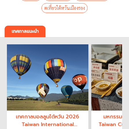
#เที่ยวไต้หวันเมืองรอง
เทศกาลแนะนำ
เทศกาลบอลลูนไต้หวัน 2026
มหกรรมอาห
Taiwan International
Taiwan Culi