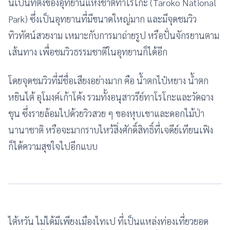
นี้เป็นที่ตั้งของอุทยานแห่งชาติทาโรโกะ (Taroko National
Park) ซึ่งเป็นอุทยานที่มีขนาดใหญ่มาก และมีจุดชมวิว
ทิวทัศน์สวยงาม เหมาะกับการมาถ่ายรูป หรือปั่นจักรยานตาม
เส้นทาง เพื่อชมวิวธรรมชาติในอุทยานก็ได้อีก
โดยจุดชมวิวที่มีชื่อเสียงอย่างมาก คือ น้ำตกไป๋หยาง น้ำตก
หยินไต้ อุโมงค์เก้าโค้ง รวมทั้งอนุสาวรีย์ทาโรโกะและวัดฉาง
ชุน ซึ่งรายล้อมไปด้วยวิวสวย ๆ ของหุบเขาและดอกไม้ป่า
นานาชาติ หรือจะมากราบไหว้สิ่งศักดิ์สิทธิ์ที่เจดีย์เทียนเฟิง
ก็ได้ความสุขใจไปอีกแบบ
ไต้หวัน ไม่ได้มีเพียงเมืองไทเป ที่เป็นแหล่งท่องเที่ยวยอด