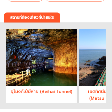
สถานที่ท่องเที่ยวที่น่าสนใจ
อุโมงค์เป๋ย์ห่าย (Beihai Tunnel)
เขตทัศนียภา
(Matsu Na
A